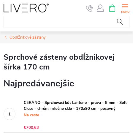
Prejsť
NÁKUPN
KOŠÍK
na
obsah
Obdĺžnikové zásteny
Sprchové zásteny obdĺžnikovej
šírka 170 cm
Najpredávanejšie
CERANO - Sprchovací kút Lantono - pravá - 8 mm - Soft-
Close - chróm, mliečne sklo - 170x90 cm - posuvný
Na ceste
€700,63