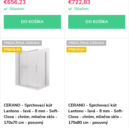
€656,23
€722,83
u
u
Skladom
Skladom
k
k
DO KOŠÍKA
DO KOŠÍKA
t
t
o
o
PREDĹŽENÁ ZÁRUKA
PREDĹŽENÁ ZÁRUKA
PREMIUM
PREMIUM
v
v
CERANO - Sprchovací kút
CERANO - Sprchovací kút
Lantono - ľavá - 8 mm - Soft-
Lantono - ľavá - 8 mm - Soft-
Close - chróm, mliečne sklo -
Close - chróm, mliečne sklo -
170x70 cm - posuvný
170x80 cm - posuvný