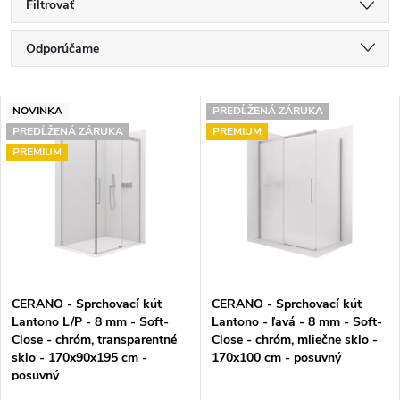
Filtrovať
R
Odporúčame
a
Najlacnejšie
V
d
NOVINKA
PREDĹŽENÁ ZÁRUKA
Najdrahšie
PREDĹŽENÁ ZÁRUKA
PREMIUM
ý
e
PREMIUM
Najpredávanejšie
p
n
Abecedne
i
i
s
e
p
p
CERANO - Sprchovací kút
CERANO - Sprchovací kút
r
r
Lantono L/P - 8 mm - Soft-
Lantono - ľavá - 8 mm - Soft-
Close - chróm, transparentné
Close - chróm, mliečne sklo -
o
o
sklo - 170x90x195 cm -
170x100 cm - posuvný
posuvný
d
d