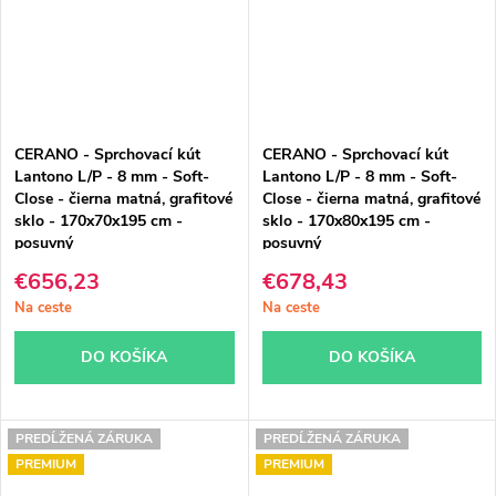
CERANO - Sprchovací kút
CERANO - Sprchovací kút
Lantono L/P - 8 mm - Soft-
Lantono L/P - 8 mm - Soft-
Close - čierna matná, grafitové
Close - čierna matná, grafitové
sklo - 170x70x195 cm -
sklo - 170x80x195 cm -
posuvný
posuvný
€656,23
€678,43
Na ceste
Na ceste
DO KOŠÍKA
DO KOŠÍKA
PREDĹŽENÁ ZÁRUKA
PREDĹŽENÁ ZÁRUKA
PREMIUM
PREMIUM