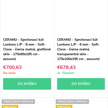
CERANO - Sprchovací kút
CERANO - Sprchovací kút
Lantono L/P - 8 mm - Soft-
Lantono L/P - 8 mm - Soft-
Close - čierna matná, grafitové
Close - čierna matná,
sklo - 170x90x195 cm -
transparentné sklo -
posuvný
170x100x195 cm - posuvný
€700,63
€678,43
Na ceste
Skladom
DO KOŠÍKA
DO KOŠÍKA
PREDĹŽENÁ ZÁRUKA
PREDĹŽENÁ ZÁRUKA
PREMIUM
PREMIUM