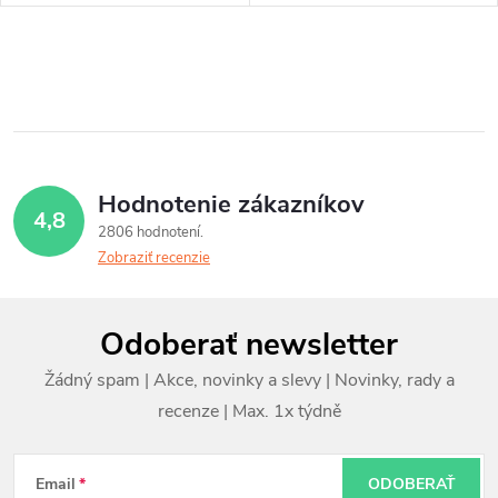
O
v
l
á
Hodnotenie zákazníkov
4,8
d
2806 hodnotení
Zobraziť recenzie
a
c
Z
Odoberať newsletter
i
á
e
p
p
ä
r
t
Email
ODOBERAŤ