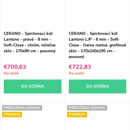
CERANO - Sprchovací kút
CERANO - Sprchovací kút
Lantono - pravá - 8 mm -
Lantono L/P - 8 mm - Soft-
Soft-Close - chróm, mliečne
Close - čierna matná, grafitové
sklo - 170x90 cm - posuvný
sklo - 170x100x195 cm -
posuvný
€700,63
€722,83
Na ceste
Na ceste
DO KOŠÍKA
DO KOŠÍKA
PREDĹŽENÁ ZÁRUKA
PREDĹŽENÁ ZÁRUKA
PREMIUM
PREMIUM