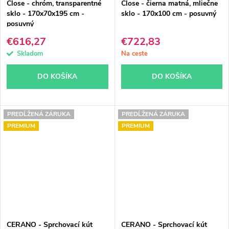
Close - chróm, transparentné
Close - čierna matná, mliečne
sklo - 170x70x195 cm -
sklo - 170x100 cm - posuvný
posuvný
€616,27
€722,83
Skladom
Na ceste
DO KOŠÍKA
DO KOŠÍKA
PREDĹŽENÁ ZÁRUKA
PREDĹŽENÁ ZÁRUKA
PREMIUM
PREMIUM
CERANO - Sprchovací kút
CERANO - Sprchovací kút