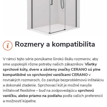
Rozmery a kompatibilita
V rámci tejto série ponúkame širokú škálu rozmerov, aby
sme uspokojili rôzne potreby našich zákazníkov.
Všetky
sprchové kúty, dvere a zásteny značky CERANO sú plne
kompatibilné so sprchovými vaničkami CERANO
v
rovnakých rozmeroch, čo zaisťuje bezproblémovú inštaláciu
a dokonalé zladenie. Sprchovací kút je možné navyše
inštalovať flexibilne – buď na zodpovedajúcu
sprchovú
vaničku, alebo priamo na podlahu
podľa vašich preferencií
a možností kúpeľne.