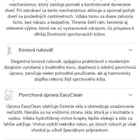
mechanizmus, ktorý zaisťuje pomalé a kontrolované dovieranie
dverí. Pri zatváraní sa tento mechanizmus aktivuje a spomalí pohyb
dverí na posledných centimetroch. Vďaka tomu sa dvere zatvoria
ticho, bez nárazu a bezpečne. Tlmenie šetrí rám, tesnenie aj
sklenené výplne, ktoré nie sú vystavované nárazom, čo prispieva k
dlhšej životnosti sprchovacích kútov.
Kovová rukoväť
Elegantná kovová rukoväť, spájajúca praktickosť s moderným
dizajnom vyrobená z kvalitného kovu, doplnená o odolnú povrchovú
úpravu, zaručuje nielen pohodlné používanie, ale aj harmonicky
dopĺňa celkový štýl sprchového kúta.
Povrchová úprava EasyClean
Úprava EasyClean uľahčuje čistenie skla a obmedzuje usadzovanie
nečistôt. Nanáša sa na vnútornú stranu skla, ktorá je v kontakte s
vodou. Vďaka hydrofóbnej vrstve kvapky lepšie stekajú a sklo sa
ľahšie udržuje. Vrstva vydrží niekoľko rokov, po dvoch rokoch je však
vhodné ju oživiť špeciálnym prípravkom.