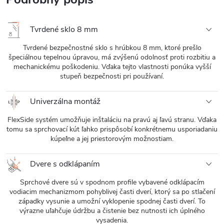
Tvrdené sklo 8 mm
Tvrdené bezpečnostné sklo s hrúbkou 8 mm, ktoré prešlo
špeciálnou tepelnou úpravou, má zvýšenú odolnosť proti rozbitiu a
mechanickému poškodeniu. Vďaka tejto vlastnosti ponúka vyšší
stupeň bezpečnosti pri používaní.
Univerzálna montáž
FlexSide systém umožňuje inštaláciu na pravú aj ľavú stranu. Vďaka
tomu sa sprchovací kút ľahko prispôsobí konkrétnemu usporiadaniu
kúpeľne a jej priestorovým možnostiam.
Dvere s odklápaním
Sprchové dvere sú v spodnom profile vybavené odklápacím
vodiacim mechanizmom pohyblivej časti dverí, ktorý sa po stlačení
západky vysunie a umožní vyklopenie spodnej časti dverí. To
výrazne uľahčuje údržbu a čistenie bez nutnosti ich úplného
vysadenia.