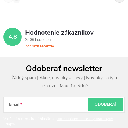
Hodnotenie zákazníkov
4,8
2806 hodnotení
Zobraziť recenzie
Z
Odoberať newsletter
á
p
ä
t
Email
ODOBERAŤ
i
Vložením e-mailu súhlasíte s
podmienkami ochrany osobných
údajov