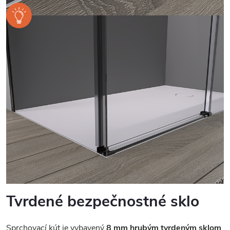
Tvrdené bezpečnostné sklo
Sprchovací kút je vybavený
8 mm hrubým tvrdeným sklom