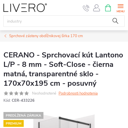
Prejsť
NÁKUPN
KOŠÍK
na
obsah
Sprchové zásteny obdĺžnikovej šírka 170 cm
CERANO - Sprchovací kút Lantono
L/P - 8 mm - Soft-Close - čierna
matná, transparentné sklo -
170x70x195 cm - posuvný
Neohodnotené
Podrobnosti hodnotenia
Kód:
CER-433226
PREDĹŽENÁ ZÁRUKA
PREMIUM