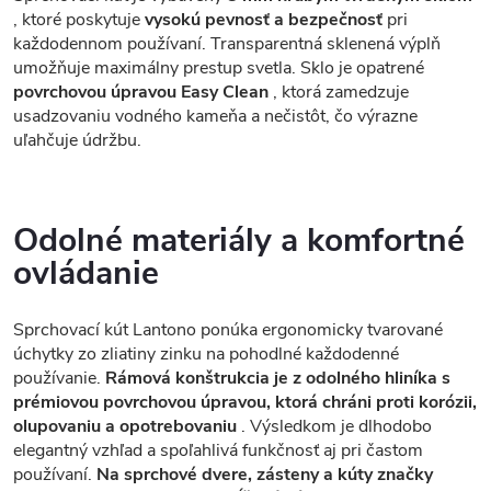
, ktoré poskytuje
vysokú pevnosť a bezpečnosť
pri
každodennom používaní. Transparentná sklenená výplň
umožňuje maximálny prestup svetla. Sklo je opatrené
povrchovou úpravou Easy Clean
, ktorá zamedzuje
usadzovaniu vodného kameňa a nečistôt, čo výrazne
uľahčuje údržbu.
Odolné materiály a komfortné
ovládanie
Sprchovací kút Lantono ponúka ergonomicky tvarované
úchytky zo zliatiny zinku na pohodlné každodenné
používanie.
Rámová konštrukcia je z odolného hliníka s
prémiovou povrchovou úpravou, ktorá chráni proti korózii,
olupovaniu a opotrebovaniu
. Výsledkom je dlhodobo
elegantný vzhľad a spoľahlivá funkčnosť aj pri častom
používaní.
Na sprchové dvere, zásteny a kúty značky