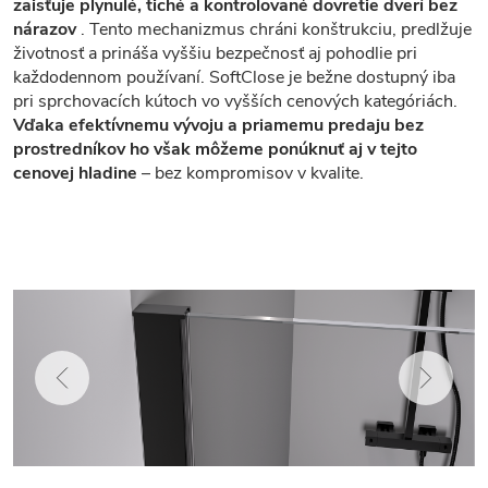
zaisťuje plynulé, tiché a kontrolované dovretie dverí bez
nárazov
. Tento mechanizmus chráni konštrukciu, predlžuje
životnosť a prináša vyššiu bezpečnosť aj pohodlie pri
každodennom používaní. SoftClose je bežne dostupný iba
pri sprchovacích kútoch vo vyšších cenových kategóriách.
Vďaka efektívnemu vývoju a priamemu predaju bez
prostredníkov ho však môžeme ponúknuť aj v tejto
cenovej hladine
– bez kompromisov v kvalite.