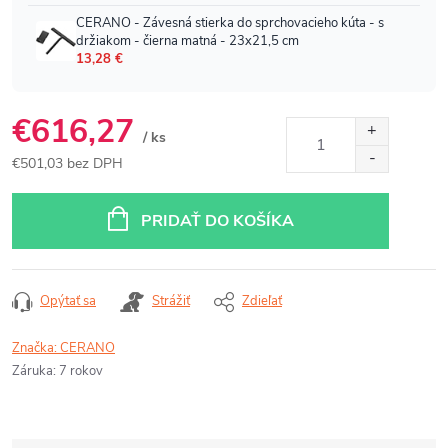
€616,27
/ ks
€501,03 bez DPH
Jednotková
cena:
PRIDAŤ DO KOŠÍKA
Opýtať sa
Strážiť
Zdieľať
Značka:
CERANO
Záruka
:
7 rokov