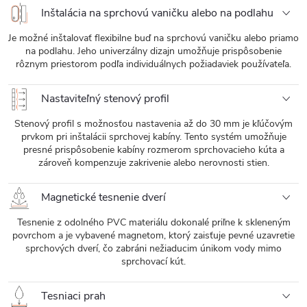
Inštalácia na sprchovú vaničku alebo na podlahu
Je možné inštalovať flexibilne buď na sprchovú vaničku alebo priamo
na podlahu. Jeho univerzálny dizajn umožňuje prispôsobenie
rôznym priestorom podľa individuálnych požiadaviek používateľa.
Nastaviteľný stenový profil
Stenový profil s možnosťou nastavenia až do 30 mm je kľúčovým
prvkom pri inštalácii sprchovej kabíny. Tento systém umožňuje
presné prispôsobenie kabíny rozmerom sprchovacieho kúta a
zároveň kompenzuje zakrivenie alebo nerovnosti stien.
Magnetické tesnenie dverí
Tesnenie z odolného PVC materiálu dokonalé priľne k skleneným
povrchom a je vybavené magnetom, ktorý zaisťuje pevné uzavretie
sprchových dverí, čo zabráni nežiaducim únikom vody mimo
sprchovací kút.
Tesniaci prah