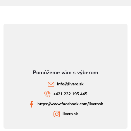
e
info
@
livero.sk
+421 232 195 445
https://www.facebook.com/liverosk
livero.sk