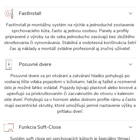
FastInstall
FastInstall je montážny systém na rýchle a jednoduché zostavenie
sprchovacieho kúta, často aj jednou osobou. Panely a profily
pripravené z výroby sa do seba jednoducho zasúvajú bez zložitého
skrutkovania či vyrovnávania. Stabilná a vodotesná konštrukcia šetrí
čas aj náklady a montáž zvládne profesionál aj zručný užívateľ.
Posuvné dvere
Posuvné dvere sa pri otváraní a zatváraní hladko pohybujú po
vodiacej lište vďaka pojazdom s ložiskami, takže aj ťažké a rozmerné
sklo je možné ľahko ovládať. Pojazdy bývajú plastové alebo kovové a
upevňujú sa priskrutkovaním či zacvaknutím do otvoru v kalenom
skle dverí. Pohybujú sa v hornom alebo dolnom profile rámu a často
majú excentrické skrutky, ktoré umožňujú jemné nastavenie výšky a
prítlaku dverí.
Funkcia Soft-Close
Systém soft close pri sprchovacích kútoch je špeciálny tlmiaci