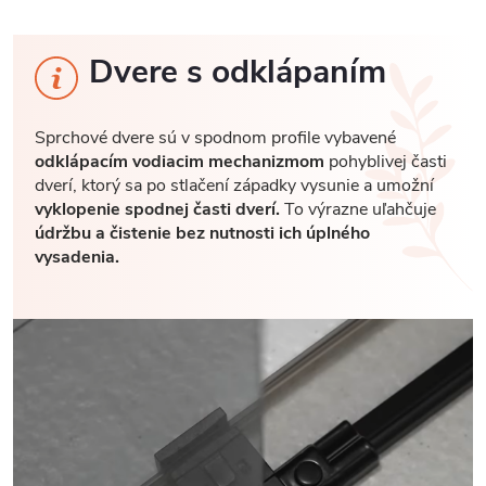
Dvere s odklápaním
Sprchové dvere sú v spodnom profile vybavené
odklápacím vodiacim mechanizmom
pohyblivej časti
dverí, ktorý sa po stlačení západky vysunie a umožní
vyklopenie spodnej časti dverí.
To výrazne uľahčuje
údržbu a čistenie bez nutnosti ich úplného
vysadenia.