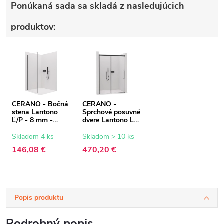
Ponúkaná sada sa skladá z nasledujúcich
produktov:
CERANO - Bočná
CERANO -
stena Lantono
Sprchové posuvné
Ľ/P - 8 mm -
dvere Lantono L/P
čierna matná,
- 8 mm - Soft-
transparentné
Close - čierna
Skladom 4 ks
Skladom > 10 ks
sklo - 70x195 cm
matná,
146,08 €
470,20 €
transparentné
sklo - 170x195
cm
Popis produktu
Podrobný popis