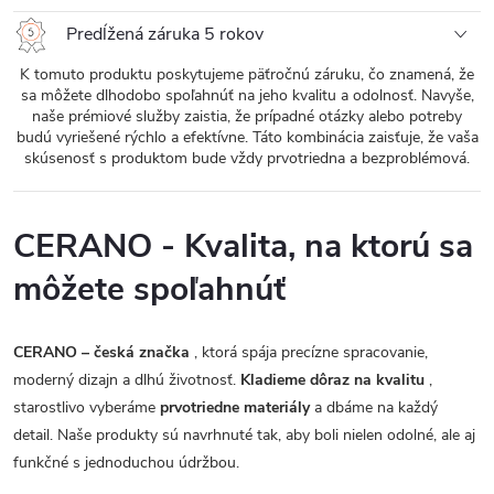
Predĺžená záruka 5 rokov
K tomuto produktu poskytujeme päťročnú záruku, čo znamená, že
sa môžete dlhodobo spoľahnúť na jeho kvalitu a odolnosť. Navyše,
naše prémiové služby zaistia, že prípadné otázky alebo potreby
budú vyriešené rýchlo a efektívne. Táto kombinácia zaisťuje, že vaša
skúsenosť s produktom bude vždy prvotriedna a bezproblémová.
CERANO - Kvalita, na ktorú sa
môžete spoľahnúť
CERANO – česká značka
, ktorá spája precízne spracovanie,
moderný dizajn a dlhú životnosť.
Kladieme dôraz na kvalitu
,
starostlivo vyberáme
prvotriedne materiály
a dbáme na každý
detail. Naše produkty sú navrhnuté tak, aby boli nielen odolné, ale aj
funkčné s jednoduchou údržbou.