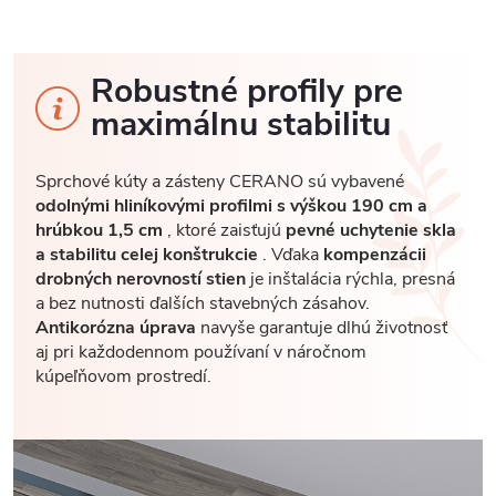
Robustné profily pre
maximálnu stabilitu
Sprchové kúty a zásteny CERANO sú vybavené
odolnými hliníkovými profilmi s výškou 190 cm a
hrúbkou 1,5 cm
, ktoré zaisťujú
pevné uchytenie skla
a stabilitu celej konštrukcie
. Vďaka
kompenzácii
drobných nerovností stien
je inštalácia rýchla, presná
a bez nutnosti ďalších stavebných zásahov.
Antikorózna úprava
navyše garantuje dlhú životnosť
aj pri každodennom používaní v náročnom
kúpeľňovom prostredí.