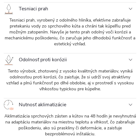
Tesniaci prah
Tesniaci prah, vyrobený z odolného hliníka, efektívne zabraňuje
pretekaniu vody zo sprchového kúta a chráni tak kúpeľňu pred
možným zatopením. Navyše je tento prah odolný voči korózii a
mechanickému poškodeniu, čo zaručuje jeho dlhodobú funkčnosť a
estetický vzhľad.
Odolnosť proti korózii
Tento výrobok, zhotovený z vysoko kvalitných materiálov, vyniká
odolnosťou proti korózii, čo zaisťuje, že si udrží svoj atraktívny
vzhľad a plnú funkčnosť po dlhé obdobie, aj v prostredí s vysokou
vlhkosťou typickou pre kúpeľne.
Nutnosť aklimatizácie
Aklimatizácia sprchových zásten a kútov na 48 hodín je nevyhnutná
na adaptáciu materiálov na miestnu teplotu a vlhkosť, čo zabraňuje
poškodeniu, ako sú praskliny či deformácie, a zaisťuje
bezproblémovú inštaláciu.