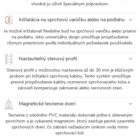
vhodné ju oživiť špeciálnym prípravkom.
Inštalácia na sprchovú vaničku alebo na podlahu
Je možné inštalovať flexibilne buď na sprchovú vaničku alebo priamo
na podlahu. Jeho univerzálny dizajn umožňuje prispôsobenie
rôznym priestorom podľa individuálnych požiadaviek používateľa.
Nastaviteľný stenový profil
Stenový profil s možnosťou nastavenia až do 30 mm je kľúčovým
prvkom pri inštalácii sprchovej kabíny. Tento systém umožňuje
presné prispôsobenie kabíny rozmerom sprchovacieho kúta a
zároveň kompenzuje zakrivenie alebo nerovnosti stien.
Magnetické tesnenie dverí
Tesnenie z odolného PVC materiálu dokonalé priľne k skleneným
povrchom a je vybavené magnetom, ktorý zaisťuje pevné uzavretie
sprchových dverí, čo zabráni nežiaducim únikom vody mimo
sprchovací kút.