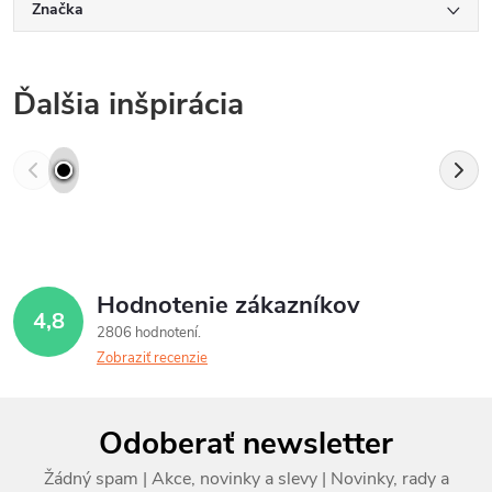
Značka
Ďalšia inšpirácia
Hodnotenie zákazníkov
4,8
2806 hodnotení
Zobraziť recenzie
Z
Odoberať newsletter
á