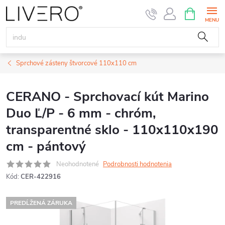
Prejsť
NÁKUPN
KOŠÍK
na
obsah
Sprchové zásteny štvorcové 110x110 cm
CERANO - Sprchovací kút Marino
Duo Ľ/P - 6 mm - chróm,
transparentné sklo - 110x110x190
cm - pántový
Neohodnotené
Podrobnosti hodnotenia
Kód:
CER-422916
PREDĹŽENÁ ZÁRUKA