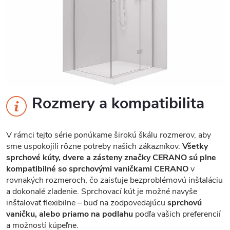
Rozmery a kompatibilita
V rámci tejto série ponúkame širokú škálu rozmerov, aby
sme uspokojili rôzne potreby našich zákazníkov.
Všetky
sprchové kúty, dvere a zásteny značky CERANO sú plne
kompatibilné so sprchovými vaničkami CERANO
v
rovnakých rozmeroch, čo zaisťuje bezproblémovú inštaláciu
a dokonalé zladenie. Sprchovací kút je možné navyše
inštalovať flexibilne – buď na zodpovedajúcu
sprchovú
vaničku, alebo priamo na podlahu
podľa vašich preferencií
a možností kúpeľne.