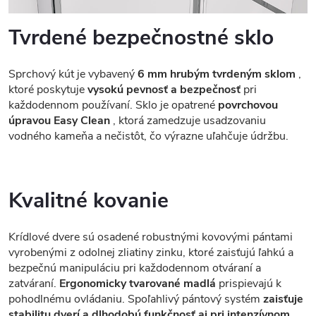
Tvrdené bezpečnostné sklo
Sprchový kút je vybavený
6 mm hrubým tvrdeným sklom
,
ktoré poskytuje
vysokú pevnosť a bezpečnosť
pri
každodennom používaní. Sklo je opatrené
povrchovou
úpravou Easy Clean
, ktorá zamedzuje usadzovaniu
vodného kameňa a nečistôt, čo výrazne uľahčuje údržbu.
Kvalitné kovanie
Krídlové dvere sú osadené robustnými kovovými pántami
vyrobenými z odolnej zliatiny zinku, ktoré zaisťujú ľahkú a
bezpečnú manipuláciu pri každodennom otváraní a
zatváraní.
Ergonomicky tvarované madlá
prispievajú k
pohodlnému ovládaniu. Spoľahlivý pántový systém
zaisťuje
stabilitu dverí a dlhodobú funkčnosť aj pri intenzívnom