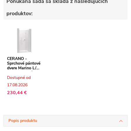
Ponúkaná sada sa skladá z nasledujúcich
produktov:
CERANO -
Sprchové pántové
dvere Marino L/P
- 6 mm - chróm,
transparentné
Dostupné od
sklo - 110x190
17.08.2026
cm
230,44 €
Popis produktu