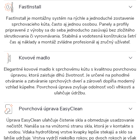
FastInstall
FastInstall je montážny systém na rýchle a jednoduché zostavenie
sprchovacieho kúta, často aj jednou osobou. Panely a profily
pripravené z výroby sa do seba jednoducho zasúvajú bez zložitého
skrutkovania či vyrovnávania. Stabilná a vodotesná konštrukcia šetrí
čas aj náklady a montáž zvládne profesionál aj zručný užívateľ.
Kovové madlo
Elegantné kovové madlo k sprchovému kútu s kvalitnou povrchovou
úpravou, ktorá zaisťuje dlhú životnosť. Je určené na pohodlné
otváranie a zatváranie sprchových dverí a zároveň dopĺňa moderný
vzhľad kúpeľne. Povrchová úprava zvyšuje odolnosť voči vlhkosti a
uľahčuje údržbu.
Povrchová úprava EasyClean
Úprava EasyClean uľahčuje čistenie skla a obmedzuje usadzovanie
nečistôt. Nanáša sa na vnútornú stranu skla, ktorá je v kontakte s
vodou. Vďaka hydrofóbnej vrstve kvapky lepšie stekajú a sklo sa
ľahšie udržuje. Vrstva vydrží niekoľko rokov, po dvoch rokoch je však