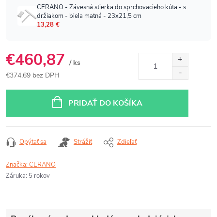
€460,87
/ ks
€374,69 bez DPH
Jednotková
cena:
PRIDAŤ DO KOŠÍKA
Opýtať sa
Strážiť
Zdieľať
Značka:
CERANO
Záruka
:
5 rokov