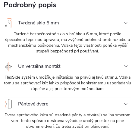
Podrobný popis
Tvrdené sklo 6 mm
Tvrdené bezpečnostné sklo s hrúbkou 6 mm, ktoré prešlo
špeciálnou tepelnou úpravou, má zvýšenú odolnosť proti rozbitiu a
mechanickému poškodeniu. Vďaka tejto vlastnosti ponúka vyšší
stupeň bezpečnosti pri používaní.
Univerzálna montáž
FlexSide systém umožňuje inštaláciu na pravú aj ľavú stranu. Vďaka
tomu sa sprchovací kút ľahko prispôsobí konkrétnemu usporiadaniu
kúpeľne a jej priestorovým možnostiam.
Pántové dvere
Dvere sprchového kúta sú osadené pánty a otvárajú sa iba smerom
von. Tento spôsob otvárania vyžaduje určitý priestor na plné
otvorenie dverí, čo treba zvážiť pri plánovaní.