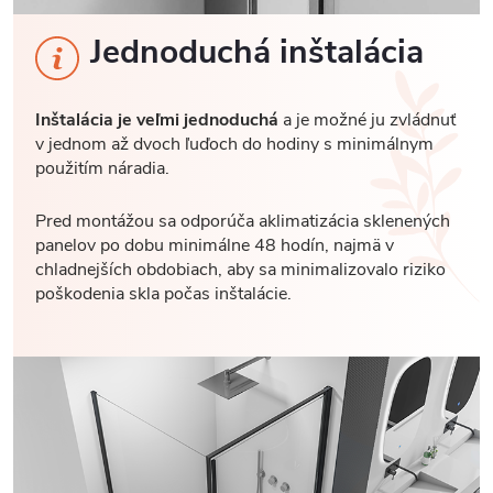
Jednoduchá inštalácia
Inštalácia je veľmi jednoduchá
a je možné ju zvládnuť
v jednom až dvoch ľuďoch do hodiny s minimálnym
použitím náradia.
Pred montážou sa odporúča aklimatizácia sklenených
panelov po dobu minimálne 48 hodín, najmä v
chladnejších obdobiach, aby sa minimalizovalo riziko
poškodenia skla počas inštalácie.