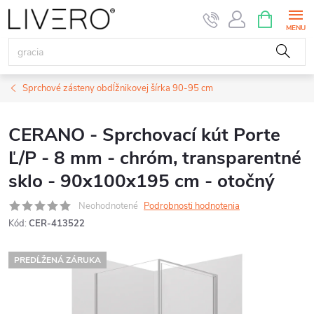
Prejsť
NÁKUPN
KOŠÍK
na
obsah
Sprchové zásteny obdĺžnikovej šírka 90-95 cm
CERANO - Sprchovací kút Porte
Ľ/P - 8 mm - chróm, transparentné
sklo - 90x100x195 cm - otočný
Neohodnotené
Podrobnosti hodnotenia
Kód:
CER-413522
PREDĹŽENÁ ZÁRUKA