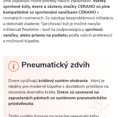
sme uspokojili rôzne potreby našich zákazníkov.
Všetky
sprchové kúty, dvere a zásteny značky CERANO sú plne
kompatibilné so sprchovými vaničkami CERANO
v
rovnakých rozmeroch, čo zaisťuje bezproblémovú inštaláciu
a dokonalé zladenie. Sprchovací kút je možné navyše
inštalovať flexibilne – buď na zodpovedajúcu
sprchovú
vaničku, alebo priamo na podlahu
podľa vašich preferencií
a možností kúpeľne.
Pneumatický zdvih
Dvere využívajú
krídlový systém otvárania
, ktorý je
ideálny pre moderné kúpeľne s dostatkom priestoru na
otvorenie dverného krídla.
Dvere sú zavesené na
zapustených pántoch so systémom pneumatického
prizdvihnutia
.
Tento systém funguje na princípe pneumatického