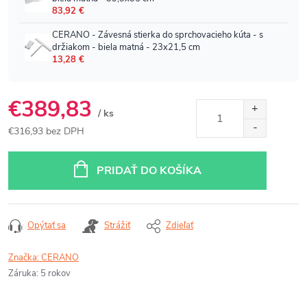
€389,83
/ ks
€316,93 bez DPH
Jednotková
cena:
PRIDAŤ DO KOŠÍKA
Opýtať sa
Strážiť
Zdieľať
Značka:
CERANO
Záruka
:
5 rokov