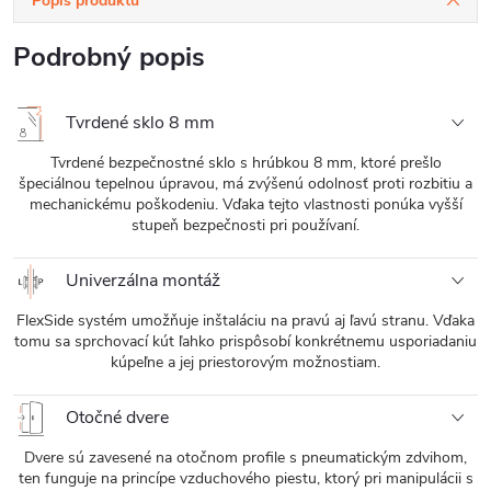
Popis produktu
Podrobný popis
Tvrdené sklo 8 mm
Tvrdené bezpečnostné sklo s hrúbkou 8 mm, ktoré prešlo
špeciálnou tepelnou úpravou, má zvýšenú odolnosť proti rozbitiu a
mechanickému poškodeniu. Vďaka tejto vlastnosti ponúka vyšší
stupeň bezpečnosti pri používaní.
Univerzálna montáž
FlexSide systém umožňuje inštaláciu na pravú aj ľavú stranu. Vďaka
tomu sa sprchovací kút ľahko prispôsobí konkrétnemu usporiadaniu
kúpeľne a jej priestorovým možnostiam.
Otočné dvere
Dvere sú zavesené na otočnom profile s pneumatickým zdvihom,
ten funguje na princípe vzduchového piestu, ktorý pri manipulácii s