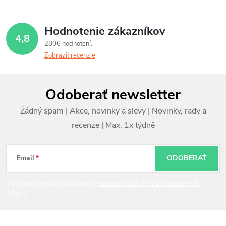
Hodnotenie zákazníkov
4,8
2806 hodnotení
Zobraziť recenzie
Z
Odoberať newsletter
á
p
ä
t
Email
ODOBERAŤ
i
Vložením e-mailu súhlasíte s
podmienkami ochrany osobných
údajov
e