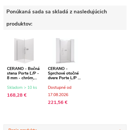
Ponúkaná sada sa skladá z nasledujúcich
produktov:
CERANO - Bočná
CERANO -
stena Porte Ľ/P -
Sprchové otočné
8 mm - chróm,
dvere Porte L/P -
transparentné
8 mm - chróm,
sklo - 100x195
transparentné
Skladom > 10 ks
Dostupné od
cm
sklo - 90x195 cm
168,28 €
17.08.2026
221,56 €