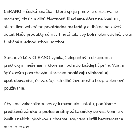
CERANO – česká značka
, ktorá spája precízne spracovanie,
moderný dizajn a dlhú životnosť.
Kladieme dôraz na kvalitu
,
starostlivo vyberáme
prvotriedne materiály
a dbáme na každý
detail. Naše produkty sú navrhnuté tak, aby boli nielen odolné, ale aj
funkčné s jednoduchou údržbou.
Sprchové kúty CERANO vynikajú elegantným dizajnom a
praktickými riešeniami, ktoré sa hodia do každej kúpeľne. Vďaka
špičkovým povrchovým úpravám
odolávajú vlhkosti aj
opotrebovaniu
, čo zaisťuje ich dlhú životnosť a bezproblémové
používanie.
Aby sme zákazníkom poskytli maximálnu istotu, ponúkame
predĺženú záruku a profesionálny zákaznícky servis.
Veríme v
kvalitu našich výrobkov a chceme, aby vám slúžili bezstarostne
mnoho rokov.