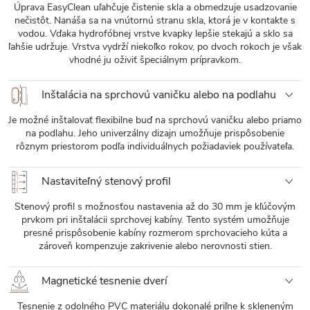
Úprava EasyClean uľahčuje čistenie skla a obmedzuje usadzovanie
nečistôt. Nanáša sa na vnútornú stranu skla, ktorá je v kontakte s
vodou. Vďaka hydrofóbnej vrstve kvapky lepšie stekajú a sklo sa
ľahšie udržuje. Vrstva vydrží niekoľko rokov, po dvoch rokoch je však
vhodné ju oživiť špeciálnym prípravkom.
Inštalácia na sprchovú vaničku alebo na podlahu
Je možné inštalovať flexibilne buď na sprchovú vaničku alebo priamo
na podlahu. Jeho univerzálny dizajn umožňuje prispôsobenie
rôznym priestorom podľa individuálnych požiadaviek používateľa.
Nastaviteľný stenový profil
Stenový profil s možnosťou nastavenia až do 30 mm je kľúčovým
prvkom pri inštalácii sprchovej kabíny. Tento systém umožňuje
presné prispôsobenie kabíny rozmerom sprchovacieho kúta a
zároveň kompenzuje zakrivenie alebo nerovnosti stien.
Magnetické tesnenie dverí
Tesnenie z odolného PVC materiálu dokonalé priľne k skleneným