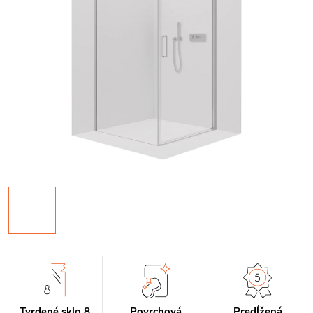
Tvrdené sklo 8
Povrchová
Predĺžená