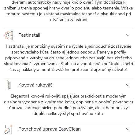
dverami automaticky nadvihuje krídlo dverí. Tým dochádza k
zníženiu trenia spodnej hrany dverí o podlahu alebo tesnenie. Vďaka
tomuto systému je zaistená maximálna tesnosť a plynulý chod pri
otváraní a zatváraní
FastInstall
FastInstall je montážny systém na rýchle a jednoduché zostavenie
sprchovacieho kúta, často aj jednou osobou. Panely a profily
pripravené z výroby sa do seba jednoducho zasúvajú bez zložitého
skrutkovania či vyrovnávania. Stabilná a vodotesná konštrukcia šetrí
čas aj náklady a montáž zvládne profesionál aj zručný užívateľ.
Kovová rukoväť
Elegantná kovová rukoväť, spájajúca praktickosť s moderným
dizajnom vyrobená z kvalitného kovu, doplnená o odolnú povrchovú
úpravu, zaručuje nielen pohodlné používanie, ale aj harmonicky
dopĺňa celkový štýl sprchového kúta.
Povrchová úprava EasyClean