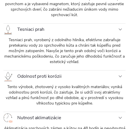
povrchom a je vybavené magnetom, ktorý zaisťuje pevné uzavretie
sprchových dverí, čo zabráni nežiaducim únikom vody mimo
sprchovací kút.
Tesniaci prah
Tesniaci prah, vyrobený z odolného hliníka, efektívne zabraňuje
pretekaniu vody zo sprchového kúta a chráni tak kúpeľňu pred
možným zatopením. Navyše je tento prah odolný voči korózii a
mechanickému poškodeniu, čo zaručuje jeho dlhodobú funkčnosť a
estetický vzhľad.
Odolnosť proti korózii
Tento výrobok, zhotovený z vysoko kvalitných materiálov, vyniká
odolnosťou proti korózii, čo zaisťuje, že si udrží svoj atraktívny
vzhľad a plnú funkčnosť po dlhé obdobie, aj v prostredí s vysokou
vlhkosťou typickou pre kúpeľne.
Nutnosť aklimatizácie
Aklimatizácia sprchových zásten a kútov na 48 hodín je nevyhnutná