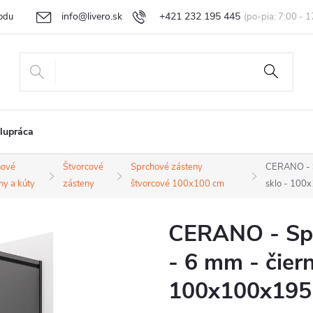
info@livero.sk
+421 232 195 445
odu
Vrátenie tovaru a reklamácia
Obchodné podmienky
Podmi
lupráca
hové
Štvorcové
Sprchové zásteny
CERANO - Sp
ny a kúty
zásteny
štvorcové 100x100 cm
sklo - 100
CERANO - Spr
- 6 mm - čiern
100x100x195