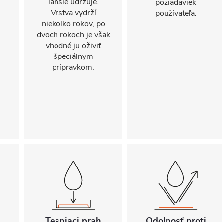
ľahšie udržuje.
požiadaviek
.
Vrstva vydrží
používateľa.
niekoľko rokov, po
dvoch rokoch je však
vhodné ju oživiť
špeciálnym
prípravkom.
Tesniaci prah
Odolnosť proti