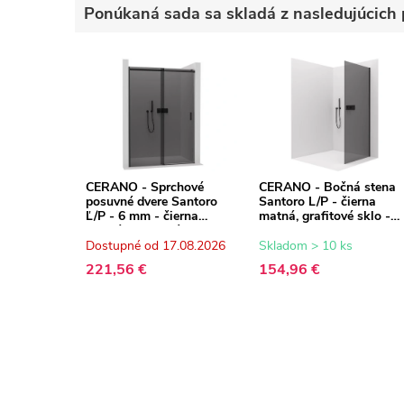
Ponúkaná sada sa skladá z nasledujúcich 
CERANO - Sprchové
CERANO - Bočná stena
posuvné dvere Santoro
Santoro L/P - čierna
Ľ/P - 6 mm - čierna
matná, grafitové sklo -
matná, grafitové sklo -
100x195 cm
100x195 cm
Dostupné od 17.08.2026
Skladom > 10 ks
221,56 €
154,96 €