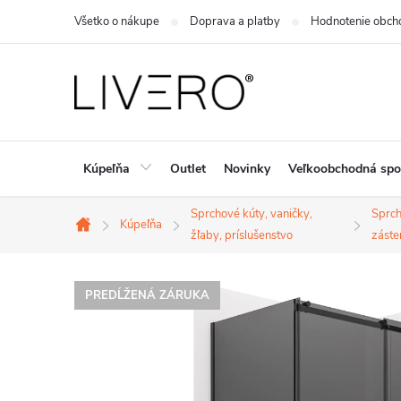
Prejsť
Všetko o nákupe
Doprava a platby
Hodnotenie obch
na
obsah
Kúpeľňa
Outlet
Novinky
Veľkoobchodná spo
Sprchové kúty, vaničky,
Sprc
Kúpeľňa
Domov
žľaby, príslušenstvo
záste
PREDĹŽENÁ ZÁRUKA