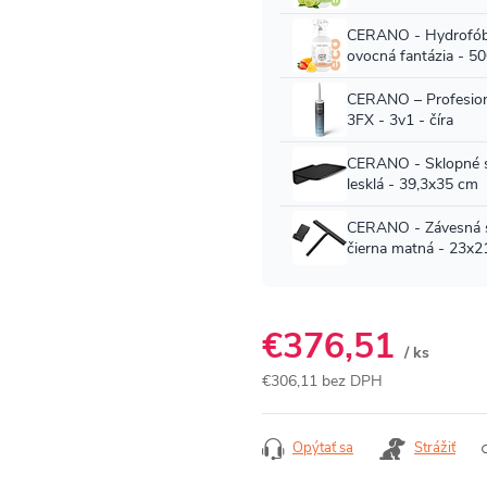
€376,51
/ ks
€306,11 bez DPH
Jednotková
cena:
Opýtať sa
Strážiť