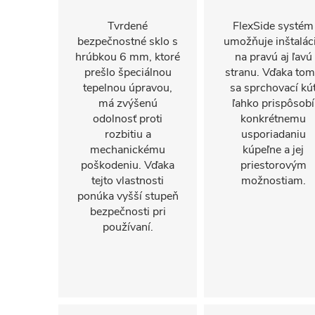
Tvrdené
FlexSide systém
bezpečnostné sklo s
umožňuje inštalác
hrúbkou 6 mm, ktoré
na pravú aj ľavú
prešlo špeciálnou
stranu. Vďaka to
tepelnou úpravou,
sa sprchovací kú
má zvýšenú
ľahko prispôsobí
odolnosť proti
konkrétnemu
rozbitiu a
usporiadaniu
mechanickému
kúpeľne a jej
poškodeniu. Vďaka
priestorovým
tejto vlastnosti
možnostiam.
ponúka vyšší stupeň
bezpečnosti pri
používaní.