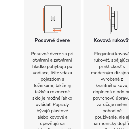
Posuvné dvere
Kovová rukovä
Posuvné dvere sa pri
Elegantná kovov
otváraní a zatváraní
rukoväť, spájajúc
hladko pohybujú po
praktickosť s
vodiacej lište vďaka
moderným dizajn
pojazdom s
vyrobená z
ložiskami, takže aj
kvalitného kovu,
ťažké a rozmerné
doplnená o odoln
sklo je možné ľahko
povrchovú úpravu
ovládať. Pojazdy
zaručuje nielen
bývajú plastové
pohodlné
alebo kovové a
používanie, ale a
upevňujú sa
harmonicky dopĺ