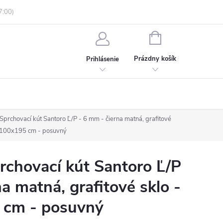
enky ochrany osobných údajov
Informácie o objednávke
NÁKUPNÝ
KOŠÍK
Prázdny košík
Prihlásenie
rchovací kút Santoro Ľ/P - 6 mm - čierna matná, grafitové
x100x195 cm - posuvný
chovací kút Santoro Ľ/P
a matná, grafitové sklo -
 cm - posuvný