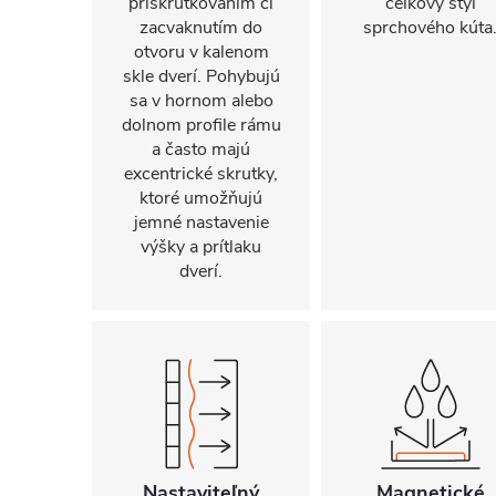
priskrutkovaním či
celkový štýl
zacvaknutím do
sprchového kúta
otvoru v kalenom
skle dverí. Pohybujú
sa v hornom alebo
dolnom profile rámu
a často majú
excentrické skrutky,
ktoré umožňujú
jemné nastavenie
výšky a prítlaku
dverí.
Nastaviteľný
Magnetické