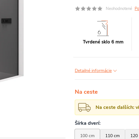
Neohodnotené
Po
Tvrdené sklo 6 mm
Detailné informácie
Na ceste
Na ceste ďalších: 