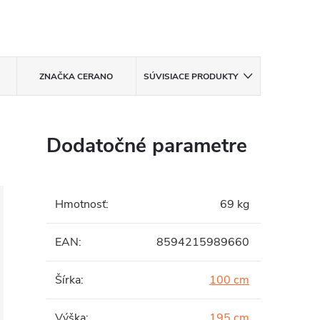
ZNAČKA
CERANO
SÚVISIACE PRODUKTY
Dodatočné parametre
Hmotnosť
:
69 kg
EAN
:
8594215989660
Šírka
:
100 cm
Výška
:
195 cm