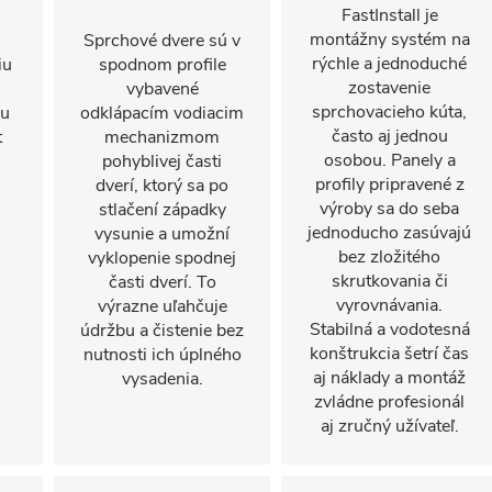
FastInstall je
montážny systém na
Sprchové dvere sú v
rýchle a jednoduché
iu
spodnom profile
zostavenie
vybavené
sprchovacieho kúta,
mu
odklápacím vodiacim
často aj jednou
t
mechanizmom
osobou. Panely a
pohyblivej časti
profily pripravené z
dverí, ktorý sa po
výroby sa do seba
stlačení západky
jednoducho zasúvajú
vysunie a umožní
bez zložitého
vyklopenie spodnej
skrutkovania či
časti dverí. To
vyrovnávania.
výrazne uľahčuje
Stabilná a vodotesná
údržbu a čistenie bez
konštrukcia šetrí čas
nutnosti ich úplného
aj náklady a montáž
vysadenia.
zvládne profesionál
aj zručný užívateľ.