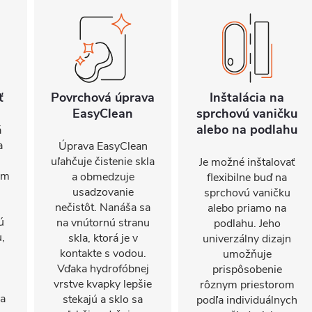
ť
Povrchová úprava
Inštalácia na
EasyClean
sprchovú vaničku
alebo na podlahu
á
a
Úprava EasyClean
uľahčuje čistenie skla
Je možné inštalovať
om
a obmedzuje
flexibilne buď na
usadzovanie
sprchovú vaničku
nečistôt. Nanáša sa
alebo priamo na
ú
na vnútornú stranu
podlahu. Jeho
,
skla, ktorá je v
univerzálny dizajn
kontakte s vodou.
umožňuje
Vďaka hydrofóbnej
prispôsobenie
j
vrstve kvapky lepšie
rôznym priestorom
ňa
stekajú a sklo sa
podľa individuálnych