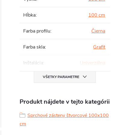
Hĺbka
:
100 cm
Farba profilu
:
Čierna
Farba skla
:
Grafit
Inštalácia
:
Univerzálna
VŠETKY PARAMETRE
Produkt nájdete v tejto kategórii
Sprchové zásteny štvorcové 100x100
cm