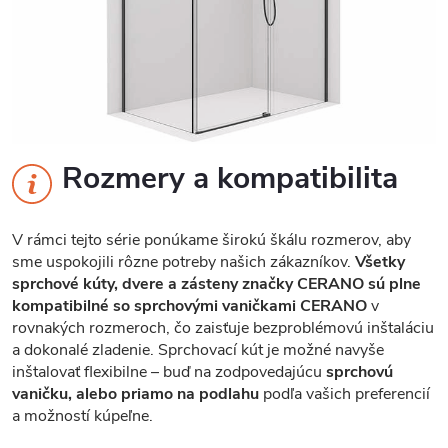
Rozmery a kompatibilita
V rámci tejto série ponúkame širokú škálu rozmerov, aby
sme uspokojili rôzne potreby našich zákazníkov.
Všetky
sprchové kúty, dvere a zásteny značky CERANO sú plne
kompatibilné so sprchovými vaničkami CERANO
v
rovnakých rozmeroch, čo zaisťuje bezproblémovú inštaláciu
a dokonalé zladenie. Sprchovací kút je možné navyše
inštalovať flexibilne – buď na zodpovedajúcu
sprchovú
vaničku, alebo priamo na podlahu
podľa vašich preferencií
a možností kúpeľne.