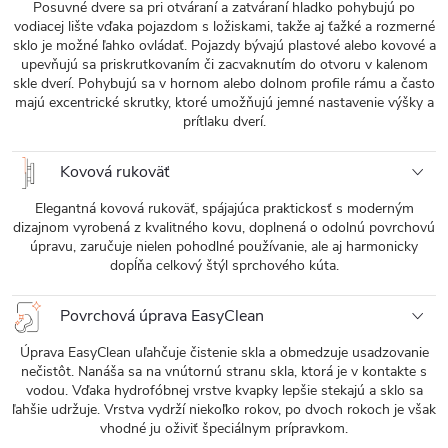
Posuvné dvere sa pri otváraní a zatváraní hladko pohybujú po
vodiacej lište vďaka pojazdom s ložiskami, takže aj ťažké a rozmerné
sklo je možné ľahko ovládať. Pojazdy bývajú plastové alebo kovové a
upevňujú sa priskrutkovaním či zacvaknutím do otvoru v kalenom
skle dverí. Pohybujú sa v hornom alebo dolnom profile rámu a často
majú excentrické skrutky, ktoré umožňujú jemné nastavenie výšky a
prítlaku dverí.
Kovová rukoväť
Elegantná kovová rukoväť, spájajúca praktickosť s moderným
dizajnom vyrobená z kvalitného kovu, doplnená o odolnú povrchovú
úpravu, zaručuje nielen pohodlné používanie, ale aj harmonicky
dopĺňa celkový štýl sprchového kúta.
Povrchová úprava EasyClean
Úprava EasyClean uľahčuje čistenie skla a obmedzuje usadzovanie
nečistôt. Nanáša sa na vnútornú stranu skla, ktorá je v kontakte s
vodou. Vďaka hydrofóbnej vrstve kvapky lepšie stekajú a sklo sa
ľahšie udržuje. Vrstva vydrží niekoľko rokov, po dvoch rokoch je však
vhodné ju oživiť špeciálnym prípravkom.