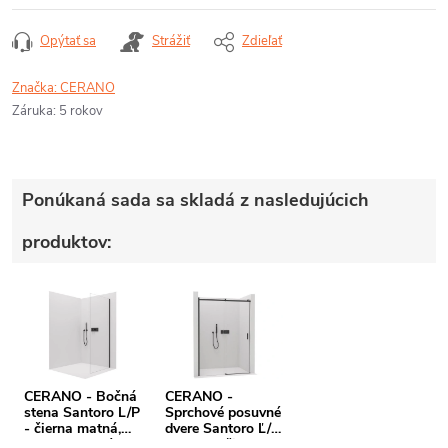
Opýtať sa
Strážiť
Zdieľať
Značka:
CERANO
Záruka
:
5 rokov
Ponúkaná sada sa skladá z nasledujúcich
produktov:
CERANO - Bočná
CERANO -
stena Santoro L/P
Sprchové posuvné
- čierna matná,
dvere Santoro Ľ/P
transparentné
- 6 mm - čierna