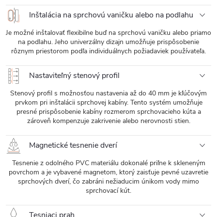
Inštalácia na sprchovú vaničku alebo na podlahu
Je možné inštalovať flexibilne buď na sprchovú vaničku alebo priamo
na podlahu. Jeho univerzálny dizajn umožňuje prispôsobenie
rôznym priestorom podľa individuálnych požiadaviek používateľa.
Nastaviteľný stenový profil
Stenový profil s možnosťou nastavenia až do 40 mm je kľúčovým
prvkom pri inštalácii sprchovej kabíny. Tento systém umožňuje
presné prispôsobenie kabíny rozmerom sprchovacieho kúta a
zároveň kompenzuje zakrivenie alebo nerovnosti stien.
Magnetické tesnenie dverí
Tesnenie z odolného PVC materiálu dokonalé priľne k skleneným
povrchom a je vybavené magnetom, ktorý zaisťuje pevné uzavretie
sprchových dverí, čo zabráni nežiaducim únikom vody mimo
sprchovací kút.
Tesniaci prah