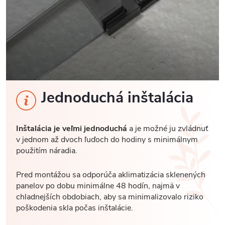
Jednoduchá inštalácia
Inštalácia je veľmi jednoduchá
a je možné ju zvládnuť
v jednom až dvoch ľuďoch do hodiny s minimálnym
použitím náradia.
Pred montážou sa odporúča aklimatizácia sklenených
panelov po dobu minimálne 48 hodín, najmä v
chladnejších obdobiach, aby sa minimalizovalo riziko
poškodenia skla počas inštalácie.