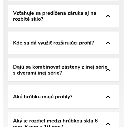
Vzťahuje sa predĺžená záruka aj na
rozbité sklo?
Kde sa dá využiť rozširujúci profil?
Dajú sa kombinovať zásteny z inej série
s dverami inej série?
Akú hrúbku majú profily?
Aký je rozdiel medzi hrúbkou skla 6
mm, 8 mm a 10 mm?