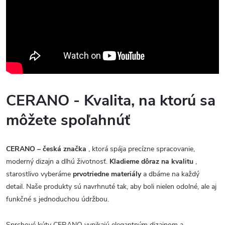
CERANO - Kvalita, na ktorú sa
môžete spoľahnúť
CERANO – česká značka
, ktorá spája precízne spracovanie,
moderný dizajn a dlhú životnosť.
Kladieme dôraz na kvalitu
,
starostlivo vyberáme
prvotriedne materiály
a dbáme na každý
detail. Naše produkty sú navrhnuté tak, aby boli nielen odolné, ale aj
funkčné s jednoduchou údržbou.
Sprchové kúty CERANO vynikajú elegantným dizajnom a