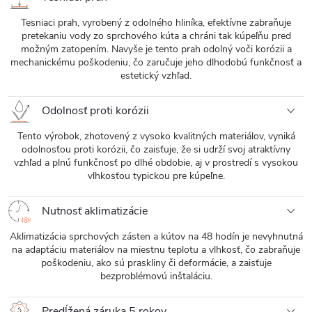
Tesniaci prah, vyrobený z odolného hliníka, efektívne zabraňuje
pretekaniu vody zo sprchového kúta a chráni tak kúpeľňu pred
možným zatopením. Navyše je tento prah odolný voči korózii a
mechanickému poškodeniu, čo zaručuje jeho dlhodobú funkčnosť a
estetický vzhľad.
Odolnosť proti korózii
Tento výrobok, zhotovený z vysoko kvalitných materiálov, vyniká
odolnosťou proti korózii, čo zaisťuje, že si udrží svoj atraktívny
vzhľad a plnú funkčnosť po dlhé obdobie, aj v prostredí s vysokou
vlhkosťou typickou pre kúpeľne.
Nutnosť aklimatizácie
Aklimatizácia sprchových zásten a kútov na 48 hodín je nevyhnutná
na adaptáciu materiálov na miestnu teplotu a vlhkosť, čo zabraňuje
poškodeniu, ako sú praskliny či deformácie, a zaisťuje
bezproblémovú inštaláciu.
Predĺžená záruka 5 rokov