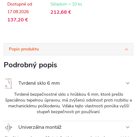
sklo - 100x195
matná,
Dostupné od
Skladom > 10 ks
cm
transparentné
17.08.2026
212,68 €
sklo - 100x195
cm
137,20 €
Popis produktu
Podrobný popis
Tvrdené sklo 6 mm
Tvrdené bezpečnostné sklo s hrúbkou 6 mm, ktoré prešlo
špeciálnou tepelnou úpravou, má zvýšenú odolnosť proti rozbitiu a
mechanickému poškodeniu. Vďaka tejto vlastnosti ponúka vyšší
stupeň bezpečnosti pri používaní.
Univerzálna montáž