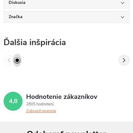
Diskusia
Značka
Ďalšia inšpirácia
Hodnotenie zákazníkov
4,8
2805 hodnotení
Zobraziť recenzie
Z