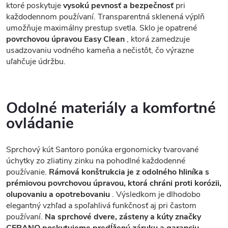
ktoré poskytuje
vysokú pevnosť a bezpečnosť
pri
každodennom používaní. Transparentná sklenená výplň
umožňuje maximálny prestup svetla. Sklo je opatrené
povrchovou úpravou Easy Clean
, ktorá zamedzuje
usadzovaniu vodného kameňa a nečistôt, čo výrazne
uľahčuje údržbu.
Odolné materiály a komfortné
ovládanie
Sprchový kút Santoro ponúka ergonomicky tvarované
úchytky zo zliatiny zinku na pohodlné každodenné
používanie.
Rámová konštrukcia je z odolného hliníka s
prémiovou povrchovou úpravou, ktorá chráni proti korózii,
olupovaniu a opotrebovaniu
. Výsledkom je dlhodobo
elegantný vzhľad a spoľahlivá funkčnosť aj pri častom
používaní.
Na sprchové dvere, zásteny a kúty značky
CERANO poskytujeme predĺženú záruku a garanciu