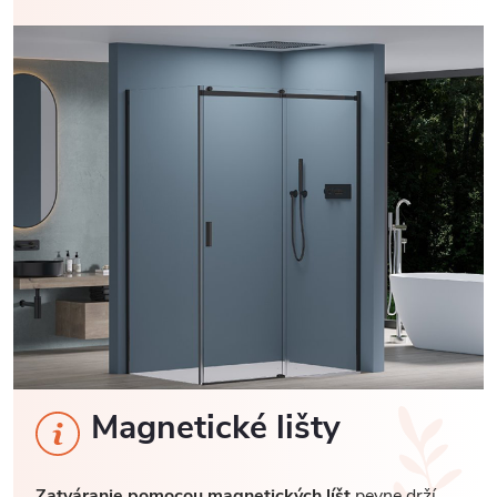
Magnetické lišty
Zatváranie pomocou magnetických líšt
pevne drží