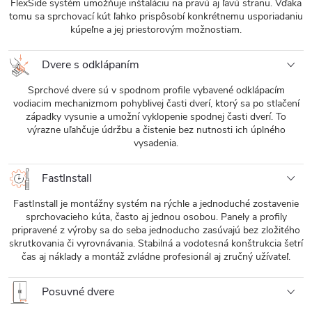
FlexSide systém umožňuje inštaláciu na pravú aj ľavú stranu. Vďaka
tomu sa sprchovací kút ľahko prispôsobí konkrétnemu usporiadaniu
kúpeľne a jej priestorovým možnostiam.
Dvere s odklápaním
Sprchové dvere sú v spodnom profile vybavené odklápacím
vodiacim mechanizmom pohyblivej časti dverí, ktorý sa po stlačení
západky vysunie a umožní vyklopenie spodnej časti dverí. To
výrazne uľahčuje údržbu a čistenie bez nutnosti ich úplného
vysadenia.
FastInstall
FastInstall je montážny systém na rýchle a jednoduché zostavenie
sprchovacieho kúta, často aj jednou osobou. Panely a profily
pripravené z výroby sa do seba jednoducho zasúvajú bez zložitého
skrutkovania či vyrovnávania. Stabilná a vodotesná konštrukcia šetrí
čas aj náklady a montáž zvládne profesionál aj zručný užívateľ.
Posuvné dvere