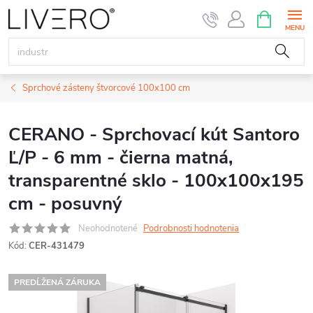
Prejsť
NÁKUPN
KOŠÍK
na
obsah
Sprchové zásteny štvorcové 100x100 cm
CERANO - Sprchovací kút Santoro
Ľ/P - 6 mm - čierna matná,
transparentné sklo - 100x100x195
cm - posuvný
Neohodnotené
Podrobnosti hodnotenia
Kód:
CER-431479
PREDĹŽENÁ ZÁRUKA