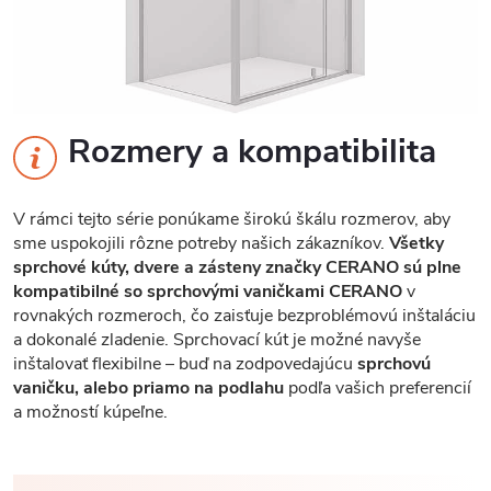
Rozmery a kompatibilita
V rámci tejto série ponúkame širokú škálu rozmerov, aby
sme uspokojili rôzne potreby našich zákazníkov.
Všetky
sprchové kúty, dvere a zásteny značky CERANO sú plne
kompatibilné so sprchovými vaničkami CERANO
v
rovnakých rozmeroch, čo zaisťuje bezproblémovú inštaláciu
a dokonalé zladenie. Sprchovací kút je možné navyše
inštalovať flexibilne – buď na zodpovedajúcu
sprchovú
vaničku, alebo priamo na podlahu
podľa vašich preferencií
a možností kúpeľne.