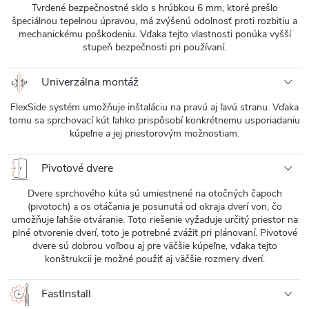
Tvrdené bezpečnostné sklo s hrúbkou 6 mm, ktoré prešlo
špeciálnou tepelnou úpravou, má zvýšenú odolnosť proti rozbitiu a
mechanickému poškodeniu. Vďaka tejto vlastnosti ponúka vyšší
stupeň bezpečnosti pri používaní.
Univerzálna montáž
FlexSide systém umožňuje inštaláciu na pravú aj ľavú stranu. Vďaka
tomu sa sprchovací kút ľahko prispôsobí konkrétnemu usporiadaniu
kúpeľne a jej priestorovým možnostiam.
Pivotové dvere
Dvere sprchového kúta sú umiestnené na otočných čapoch
(pivotoch) a os otáčania je posunutá od okraja dverí von, čo
umožňuje ľahšie otváranie. Toto riešenie vyžaduje určitý priestor na
plné otvorenie dverí, toto je potrebné zvážiť pri plánovaní. Pivotové
dvere sú dobrou voľbou aj pre väčšie kúpeľne, vďaka tejto
konštrukcii je možné použiť aj väčšie rozmery dverí.
FastInstall