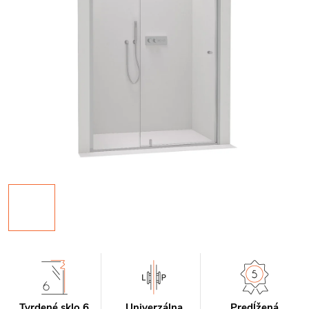
Tvrdené sklo 6
Univerzálna
Predĺžená