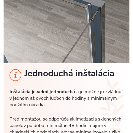
Jednoduchá inštalácia
Inštalácia je veľmi jednoduchá
a je možné ju zvládnuť
v jednom až dvoch ľuďoch do hodiny s minimálnym
použitím náradia.
Pred montážou sa odporúča aklimatizácia sklenených
panelov po dobu minimálne 48 hodín, najmä v
chladnejších obdobiach, aby sa minimalizovalo riziko