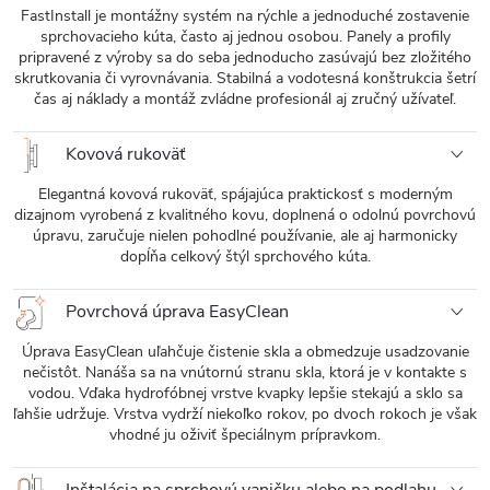
FastInstall je montážny systém na rýchle a jednoduché zostavenie
sprchovacieho kúta, často aj jednou osobou. Panely a profily
pripravené z výroby sa do seba jednoducho zasúvajú bez zložitého
skrutkovania či vyrovnávania. Stabilná a vodotesná konštrukcia šetrí
čas aj náklady a montáž zvládne profesionál aj zručný užívateľ.
Kovová rukoväť
Elegantná kovová rukoväť, spájajúca praktickosť s moderným
dizajnom vyrobená z kvalitného kovu, doplnená o odolnú povrchovú
úpravu, zaručuje nielen pohodlné používanie, ale aj harmonicky
dopĺňa celkový štýl sprchového kúta.
Povrchová úprava EasyClean
Úprava EasyClean uľahčuje čistenie skla a obmedzuje usadzovanie
nečistôt. Nanáša sa na vnútornú stranu skla, ktorá je v kontakte s
vodou. Vďaka hydrofóbnej vrstve kvapky lepšie stekajú a sklo sa
ľahšie udržuje. Vrstva vydrží niekoľko rokov, po dvoch rokoch je však
vhodné ju oživiť špeciálnym prípravkom.
Inštalácia na sprchovú vaničku alebo na podlahu