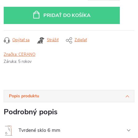
Jednotková
cena:
PRIDAŤ DO KOŠÍKA
Opýtať sa
Strážiť
Zdieľať
Značka:
CERANO
Záruka
:
5 rokov
Popis produktu
Podrobný popis
Tvrdené sklo 6 mm