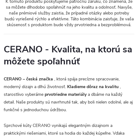
K tomuto produktu poskytujeme päťročnú záruku, čo znamená, že
sa môžete dlhodobo spoľahnúť na jeho kvalitu a odolnosť. Navyše,
naše prémiové služby zaistia, že prípadné otázky alebo potreby
budú vyriešené rýchlo a efektívne. Táto kombinácia zaisťuje, že vaša
skúsenosť s produktom bude vždy prvotriedna a bezproblémová.
CERANO - Kvalita, na ktorú sa
môžete spoľahnúť
CERANO – česká značka
, ktorá spája precízne spracovanie,
moderný dizajn a dlhú životnosť.
Kladieme dôraz na kvalitu
,
starostlivo vyberáme
prvotriedne materiály
a dbáme na každý
detail. Naše produkty sú navrhnuté tak, aby boli nielen odolné, ale aj
funkčné s jednoduchou údržbou.
Sprchové kúty CERANO vynikajú elegantným dizajnom a
praktickými riešeniami, ktoré sa hodia do každej kúpeľne. Vďaka