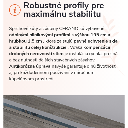
Robustné profily pre
maximálnu stabilitu
Sprchové kúty a zásteny CERANO sú vybavené
odolnými hliníkovými profilmi s výškou 195 cm a
hrúbkou 1,5 cm
, ktoré zaisťujú
pevné uchytenie skla
a stabilitu celej konštrukcie
. Vďaka
kompenzácii
drobných nerovností stien
je inštalácia rýchla, presná
a bez nutnosti ďalších stavebných zásahov.
Antikorózna úprava
navyše garantuje dlhú životnosť
aj pri každodennom používaní v náročnom
kúpeľňovom prostredí.