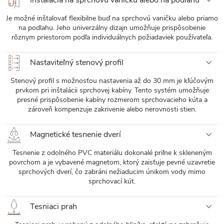
Je možné inštalovať flexibilne buď na sprchovú vaničku alebo priamo
na podlahu. Jeho univerzálny dizajn umožňuje prispôsobenie
rôznym priestorom podľa individuálnych požiadaviek používateľa.
Nastaviteľný stenový profil
Stenový profil s možnosťou nastavenia až do 30 mm je kľúčovým
prvkom pri inštalácii sprchovej kabíny. Tento systém umožňuje
presné prispôsobenie kabíny rozmerom sprchovacieho kúta a
zároveň kompenzuje zakrivenie alebo nerovnosti stien.
Magnetické tesnenie dverí
Tesnenie z odolného PVC materiálu dokonalé priľne k skleneným
povrchom a je vybavené magnetom, ktorý zaisťuje pevné uzavretie
sprchových dverí, čo zabráni nežiaducim únikom vody mimo
sprchovací kút.
Tesniaci prah