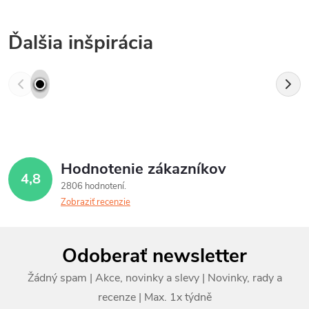
Ďalšia inšpirácia
Hodnotenie zákazníkov
4,8
2806 hodnotení
Zobraziť recenzie
Z
Odoberať newsletter
á
p