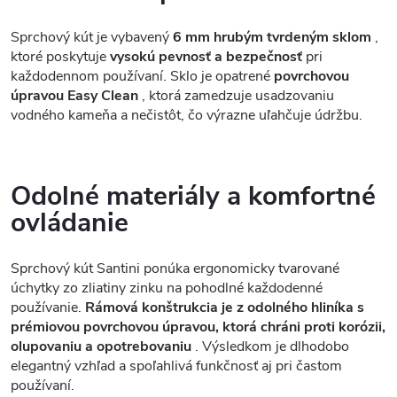
Sprchový kút je vybavený
6 mm hrubým tvrdeným sklom
,
ktoré poskytuje
vysokú pevnosť a bezpečnosť
pri
každodennom používaní. Sklo je opatrené
povrchovou
úpravou Easy Clean
, ktorá zamedzuje usadzovaniu
vodného kameňa a nečistôt, čo výrazne uľahčuje údržbu.
Odolné materiály a komfortné
ovládanie
Sprchový kút Santini ponúka ergonomicky tvarované
úchytky zo zliatiny zinku na pohodlné každodenné
používanie.
Rámová konštrukcia je z odolného hliníka s
prémiovou povrchovou úpravou, ktorá chráni proti korózii,
olupovaniu a opotrebovaniu
. Výsledkom je dlhodobo
elegantný vzhľad a spoľahlivá funkčnosť aj pri častom
používaní.