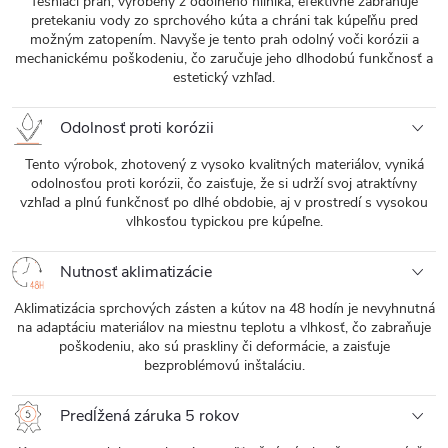
Tesniaci prah, vyrobený z odolného hliníka, efektívne zabraňuje
pretekaniu vody zo sprchového kúta a chráni tak kúpeľňu pred
možným zatopením. Navyše je tento prah odolný voči korózii a
mechanickému poškodeniu, čo zaručuje jeho dlhodobú funkčnosť a
estetický vzhľad.
Odolnosť proti korózii
Tento výrobok, zhotovený z vysoko kvalitných materiálov, vyniká
odolnosťou proti korózii, čo zaisťuje, že si udrží svoj atraktívny
vzhľad a plnú funkčnosť po dlhé obdobie, aj v prostredí s vysokou
vlhkosťou typickou pre kúpeľne.
Nutnosť aklimatizácie
Aklimatizácia sprchových zásten a kútov na 48 hodín je nevyhnutná
na adaptáciu materiálov na miestnu teplotu a vlhkosť, čo zabraňuje
poškodeniu, ako sú praskliny či deformácie, a zaisťuje
bezproblémovú inštaláciu.
Predĺžená záruka 5 rokov