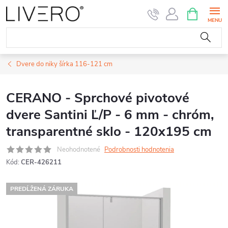
Prejsť
NÁKUPN
KOŠÍK
na
obsah
Dvere do niky šírka 116-121 cm
CERANO - Sprchové pivotové
dvere Santini Ľ/P - 6 mm - chróm,
transparentné sklo - 120x195 cm
Neohodnotené
Podrobnosti hodnotenia
Kód:
CER-426211
PREDĹŽENÁ ZÁRUKA