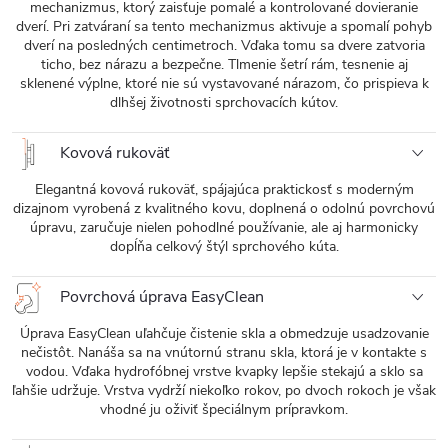
mechanizmus, ktorý zaisťuje pomalé a kontrolované dovieranie
dverí. Pri zatváraní sa tento mechanizmus aktivuje a spomalí pohyb
dverí na posledných centimetroch. Vďaka tomu sa dvere zatvoria
ticho, bez nárazu a bezpečne. Tlmenie šetrí rám, tesnenie aj
sklenené výplne, ktoré nie sú vystavované nárazom, čo prispieva k
dlhšej životnosti sprchovacích kútov.
Kovová rukoväť
Elegantná kovová rukoväť, spájajúca praktickosť s moderným
dizajnom vyrobená z kvalitného kovu, doplnená o odolnú povrchovú
úpravu, zaručuje nielen pohodlné používanie, ale aj harmonicky
dopĺňa celkový štýl sprchového kúta.
Povrchová úprava EasyClean
Úprava EasyClean uľahčuje čistenie skla a obmedzuje usadzovanie
nečistôt. Nanáša sa na vnútornú stranu skla, ktorá je v kontakte s
vodou. Vďaka hydrofóbnej vrstve kvapky lepšie stekajú a sklo sa
ľahšie udržuje. Vrstva vydrží niekoľko rokov, po dvoch rokoch je však
vhodné ju oživiť špeciálnym prípravkom.