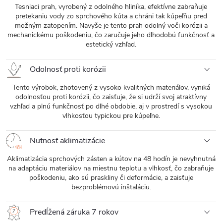
Tesniaci prah, vyrobený z odolného hliníka, efektívne zabraňuje
pretekaniu vody zo sprchového kúta a chráni tak kúpeľňu pred
možným zatopením. Navyše je tento prah odolný voči korózii a
mechanickému poškodeniu, čo zaručuje jeho dlhodobú funkčnosť a
estetický vzhľad.
Odolnosť proti korózii
Tento výrobok, zhotovený z vysoko kvalitných materiálov, vyniká
odolnosťou proti korózii, čo zaisťuje, že si udrží svoj atraktívny
vzhľad a plnú funkčnosť po dlhé obdobie, aj v prostredí s vysokou
vlhkosťou typickou pre kúpeľne.
Nutnosť aklimatizácie
Aklimatizácia sprchových zásten a kútov na 48 hodín je nevyhnutná
na adaptáciu materiálov na miestnu teplotu a vlhkosť, čo zabraňuje
poškodeniu, ako sú praskliny či deformácie, a zaisťuje
bezproblémovú inštaláciu.
Predĺžená záruka 7 rokov