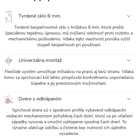
Tvrdené sklo 8 mm
Tvrdené bezpečnostné sklo s hrúbkou 8 mm, ktoré prešlo
špeciálnou tepelnou úpravou, má zvýšenú odolnosť proti rozbitiu a
mechanickému poškodeniu. Vďaka tejto vlastnosti ponúka vyšší
stupeň bezpečnosti pri používaní.
Univerzálna montáž
FlexSide systém umožňuje inštaláciu na pravú aj ľavú stranu. Vďaka
tomu sa sprchovací kút ľahko prispôsobí konkrétnemu usporiadaniu
kúpeľne a jej priestorovým možnostiam.
Dvere s odklápaním
Sprchové dvere sú v spodnom profile vybavené odklápacím
vodiacim mechanizmom pohyblivej časti dverí, ktorý sa po stlačení
západky vysunie a umožní vyklopenie spodnej časti dverí. To
výrazne uľahčuje údržbu a čistenie bez nutnosti ich úplného
vysadenia.