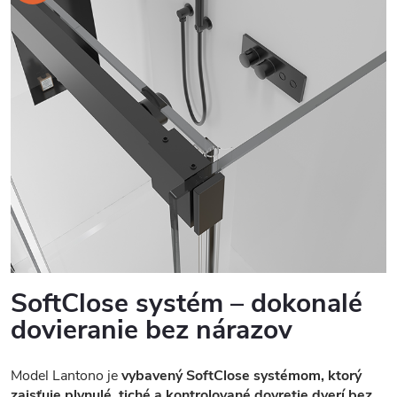
SoftClose systém – dokonalé
dovieranie bez nárazov
Model Lantono je
vybavený SoftClose systémom, ktorý
zaisťuje plynulé, tiché a kontrolované dovretie dverí bez