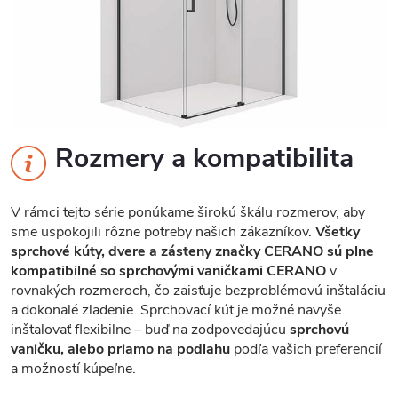
Rozmery a kompatibilita
V rámci tejto série ponúkame širokú škálu rozmerov, aby
sme uspokojili rôzne potreby našich zákazníkov.
Všetky
sprchové kúty, dvere a zásteny značky CERANO sú plne
kompatibilné so sprchovými vaničkami CERANO
v
rovnakých rozmeroch, čo zaisťuje bezproblémovú inštaláciu
a dokonalé zladenie. Sprchovací kút je možné navyše
inštalovať flexibilne – buď na zodpovedajúcu
sprchovú
vaničku, alebo priamo na podlahu
podľa vašich preferencií
a možností kúpeľne.