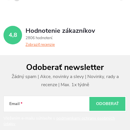
Hodnotenie zákazníkov
4,8
2806 hodnotení
Zobraziť recenzie
Z
Odoberať newsletter
á
p
ä
t
Email
ODOBERAŤ
i
Vložením e-mailu súhlasíte s
podmienkami ochrany osobných
údajov
e