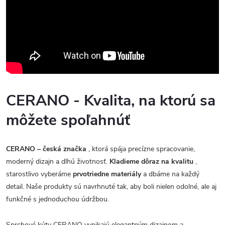
CERANO - Kvalita, na ktorú sa
môžete spoľahnúť
CERANO – česká značka
, ktorá spája precízne spracovanie,
moderný dizajn a dlhú životnosť.
Kladieme dôraz na kvalitu
,
starostlivo vyberáme
prvotriedne materiály
a dbáme na každý
detail. Naše produkty sú navrhnuté tak, aby boli nielen odolné, ale aj
funkčné s jednoduchou údržbou.
Sprchové kúty CERANO vynikajú elegantným dizajnom a