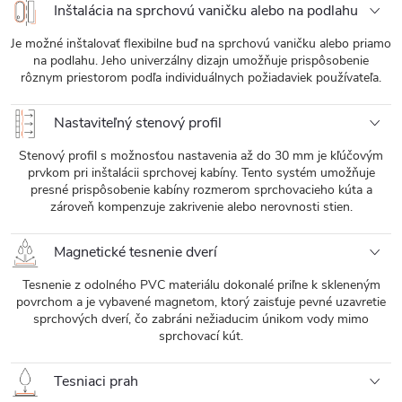
Inštalácia na sprchovú vaničku alebo na podlahu
Je možné inštalovať flexibilne buď na sprchovú vaničku alebo priamo
na podlahu. Jeho univerzálny dizajn umožňuje prispôsobenie
rôznym priestorom podľa individuálnych požiadaviek používateľa.
Nastaviteľný stenový profil
Stenový profil s možnosťou nastavenia až do 30 mm je kľúčovým
prvkom pri inštalácii sprchovej kabíny. Tento systém umožňuje
presné prispôsobenie kabíny rozmerom sprchovacieho kúta a
zároveň kompenzuje zakrivenie alebo nerovnosti stien.
Magnetické tesnenie dverí
Tesnenie z odolného PVC materiálu dokonalé priľne k skleneným
povrchom a je vybavené magnetom, ktorý zaisťuje pevné uzavretie
sprchových dverí, čo zabráni nežiaducim únikom vody mimo
sprchovací kút.
Tesniaci prah