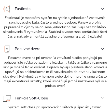
FastInstall
FastInstall je montážny systém na rýchle a jednoduché zostavenie
sprchovacieho kúta, často aj jednou osobou. Panely a profily
pripravené z výroby sa do seba jednoducho zasúvajú bez zložitého
skrutkovania či vyrovnávania. Stabilná a vodotesná konštrukcia šetrí
čas aj náklady a montáž zvládne profesionál aj zručný užívateľ.
Posuvné dvere
Posuvné dvere sa pri otváraní a zatváraní hladko pohybujú po
vodiacej lište vďaka pojazdom s ložiskami, takže aj ťažké a rozmerné
sklo je možné ľahko ovládať. Pojazdy bývajú plastové alebo kovové a
upevňujú sa priskrutkovaním či zacvaknutím do otvoru v kalenom
skle dverí. Pohybujú sa v hornom alebo dolnom profile rámu a často
majú excentrické skrutky, ktoré umožňujú jemné nastavenie výšky a
prítlaku dverí.
Funkcia Soft-Close
Systém soft close pri sprchovacích kútoch je špeciálny tlmiaci