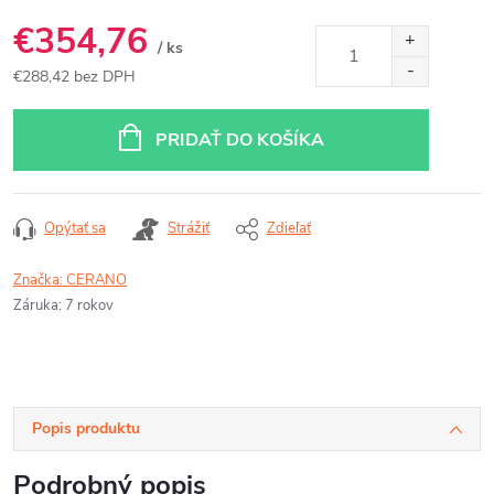
€354,76
/ ks
€288,42 bez DPH
Jednotková
cena:
PRIDAŤ DO KOŠÍKA
Opýtať sa
Strážiť
Zdieľať
Značka:
CERANO
Záruka
:
7 rokov
Popis produktu
Podrobný popis