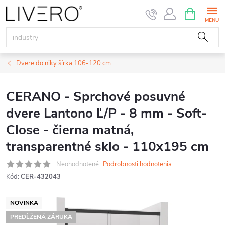
Prejsť
NÁKUPN
KOŠÍK
na
obsah
Dvere do niky šírka 106-120 cm
CERANO - Sprchové posuvné
dvere Lantono Ľ/P - 8 mm - Soft-
Close - čierna matná,
transparentné sklo - 110x195 cm
Neohodnotené
Podrobnosti hodnotenia
Kód:
CER-432043
NOVINKA
PREDĹŽENÁ ZÁRUKA