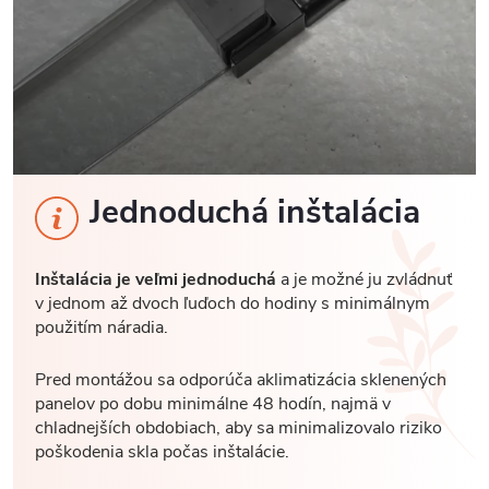
Jednoduchá inštalácia
Inštalácia je veľmi jednoduchá
a je možné ju zvládnuť
v jednom až dvoch ľuďoch do hodiny s minimálnym
použitím náradia.
Pred montážou sa odporúča aklimatizácia sklenených
panelov po dobu minimálne 48 hodín, najmä v
chladnejších obdobiach, aby sa minimalizovalo riziko
poškodenia skla počas inštalácie.