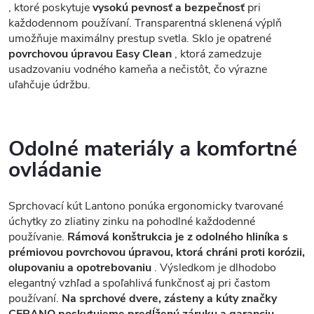
, ktoré poskytuje
vysokú pevnosť a bezpečnosť
pri
každodennom používaní. Transparentná sklenená výplň
umožňuje maximálny prestup svetla. Sklo je opatrené
povrchovou úpravou Easy Clean
, ktorá zamedzuje
usadzovaniu vodného kameňa a nečistôt, čo výrazne
uľahčuje údržbu.
Odolné materiály a komfortné
ovládanie
Sprchovací kút Lantono ponúka ergonomicky tvarované
úchytky zo zliatiny zinku na pohodlné každodenné
používanie.
Rámová konštrukcia je z odolného hliníka s
prémiovou povrchovou úpravou, ktorá chráni proti korózii,
olupovaniu a opotrebovaniu
. Výsledkom je dlhodobo
elegantný vzhľad a spoľahlivá funkčnosť aj pri častom
používaní.
Na sprchové dvere, zásteny a kúty značky
CERANO poskytujeme predĺženú záruku a garanciu