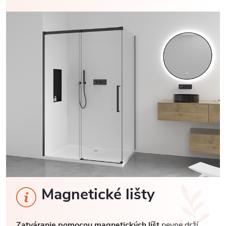
Magnetické lišty
Zatváranie pomocou magnetických líšt
pevne drží