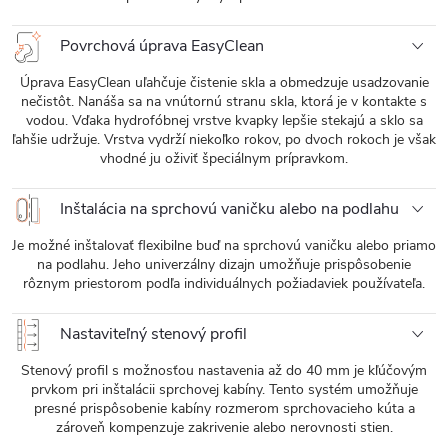
Povrchová úprava EasyClean
Úprava EasyClean uľahčuje čistenie skla a obmedzuje usadzovanie
nečistôt. Nanáša sa na vnútornú stranu skla, ktorá je v kontakte s
vodou. Vďaka hydrofóbnej vrstve kvapky lepšie stekajú a sklo sa
ľahšie udržuje. Vrstva vydrží niekoľko rokov, po dvoch rokoch je však
vhodné ju oživiť špeciálnym prípravkom.
Inštalácia na sprchovú vaničku alebo na podlahu
Je možné inštalovať flexibilne buď na sprchovú vaničku alebo priamo
na podlahu. Jeho univerzálny dizajn umožňuje prispôsobenie
rôznym priestorom podľa individuálnych požiadaviek používateľa.
Nastaviteľný stenový profil
Stenový profil s možnosťou nastavenia až do 40 mm je kľúčovým
prvkom pri inštalácii sprchovej kabíny. Tento systém umožňuje
presné prispôsobenie kabíny rozmerom sprchovacieho kúta a
zároveň kompenzuje zakrivenie alebo nerovnosti stien.