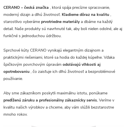
CERANO – česká značka
, ktorá spája precízne spracovanie,
moderný dizajn a dlhú životnosť.
Kladieme dôraz na kvalitu
,
starostlivo vyberáme
prvotriedne materiály
a dbáme na každý
detail. Naše produkty sú navrhnuté tak, aby boli nielen odolné, ale aj
funkčné s jednoduchou údržbou.
Sprchové kúty CERANO vynikajú elegantným dizajnom a
praktickými riešeniami, ktoré sa hodia do každej kúpeľne. Vďaka
špičkovým povrchovým úpravám
odolávajú vlhkosti aj
opotrebovaniu
, čo zaisťuje ich dlhú životnosť a bezproblémové
používanie.
Aby sme zákazníkom poskytli maximálnu istotu, ponúkame
predĺženú záruku a profesionálny zákaznícky servis.
Veríme v
kvalitu našich výrobkov a chceme, aby vám slúžili bezstarostne
mnoho rokov.