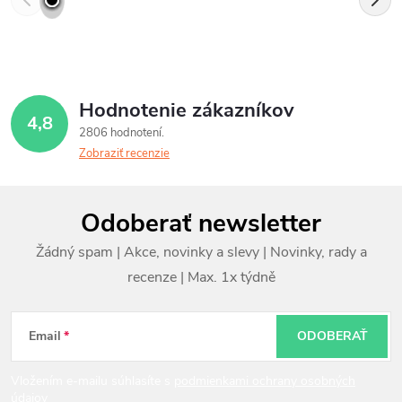
Hodnotenie zákazníkov
4,8
2806 hodnotení
Zobraziť recenzie
Z
Odoberať newsletter
á
p
ä
t
Email
ODOBERAŤ
i
Vložením e-mailu súhlasíte s
podmienkami ochrany osobných
údajov