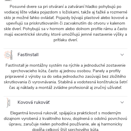
Posuvné dvere sa pri otváraní a zatváraní hladko pohybujú po
vodiacej lište vďaka pojazdom s ložiskami, takže aj ťažké a rozmerné
sklo je možné ľahko ovládať. Pojazdy bývajú plastové alebo kovové a
upevňujú sa priskrutkovaním či zacvaknutím do otvoru v kalenom
skle dverí. Pohybujú sa v hornom alebo dolnom profile rámu a často
majú excentrické skrutky, ktoré umožňujú jemné nastavenie výšky a
prítlaku dverí.
FastInstall
FastInstall je montážny systém na rýchle a jednoduché zostavenie
sprchovacieho kúta, často aj jednou osobou. Panely a profily
pripravené z výroby sa do seba jednoducho zasúvajú bez zložitého
skrutkovania či vyrovnávania. Stabilná a vodotesná konštrukcia šetrí
čas aj náklady a montáž zvládne profesionál aj zručný užívateľ.
Kovová rukoväť
Elegantná kovová rukoväť, spájajúca praktickosť s moderným
dizajnom vyrobená z kvalitného kovu, doplnená o odolnú povrchovú
úpravu, zaručuje nielen pohodlné používanie, ale aj harmonicky
dopĺňa celkový štýl sprchového kúta.