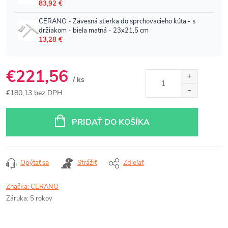
€221,56
/ ks
€180,13 bez DPH
Jednotková
cena:
PRIDAŤ DO KOŠÍKA
Opýtať sa
Strážiť
Zdieľať
Značka:
CERANO
Záruka
:
5 rokov