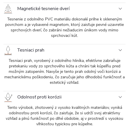
Magnetické tesnenie dverí
Tesnenie z odolného PVC materiálu dokonalé priľne k skleneným
povrchom a je vybavené magnetom, ktorý zaisťuje pevné uzavretie
sprchových dverí, čo zabráni nežiaducim únikom vody mimo
sprchovací kút.
Tesniaci prah
Tesniaci prah, vyrobený z odolného hliníka, efektívne zabraňuje
pretekaniu vody zo sprchového kúta a chráni tak kúpeľňu pred
možným zatopením. Navyše je tento prah odolný voči korózii a
mechanickému poškodeniu, čo zaručuje jeho dlhodobú funkčnosť a
estetický vzhľad.
Odolnosť proti korózii
Tento výrobok, zhotovený z vysoko kvalitných materiálov, vyniká
odolnosťou proti korózii, čo zaisťuje, že si udrží svoj atraktívny
vzhľad a plnú funkčnosť po dlhé obdobie, aj v prostredí s vysokou
vlhkosťou typickou pre kúpeľne.