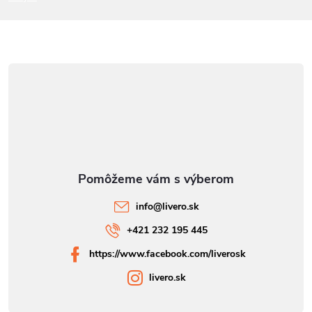
e
info
@
livero.sk
+421 232 195 445
https://www.facebook.com/liverosk
livero.sk