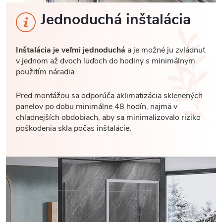
Jednoduchá inštalácia
Inštalácia je veľmi jednoduchá
a je možné ju zvládnuť
v jednom až dvoch ľuďoch do hodiny s minimálnym
použitím náradia.
Pred montážou sa odporúča aklimatizácia sklenených
panelov po dobu minimálne 48 hodín, najmä v
chladnejších obdobiach, aby sa minimalizovalo riziko
poškodenia skla počas inštalácie.