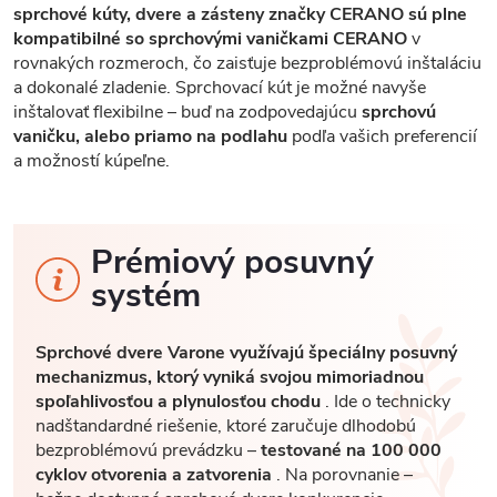
sprchové kúty, dvere a zásteny značky CERANO sú plne
kompatibilné so sprchovými vaničkami CERANO
v
rovnakých rozmeroch, čo zaisťuje bezproblémovú inštaláciu
a dokonalé zladenie. Sprchovací kút je možné navyše
inštalovať flexibilne – buď na zodpovedajúcu
sprchovú
vaničku, alebo priamo na podlahu
podľa vašich preferencií
a možností kúpeľne.
Prémiový posuvný
systém
Sprchové dvere Varone využívajú špeciálny posuvný
mechanizmus, ktorý vyniká svojou mimoriadnou
spoľahlivosťou a plynulosťou chodu
. Ide o technicky
nadštandardné riešenie, ktoré zaručuje dlhodobú
bezproblémovú prevádzku –
testované na 100 000
cyklov otvorenia a zatvorenia
. Na porovnanie –