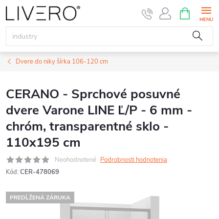
Prejsť
NÁKUPN
KOŠÍK
na
obsah
Dvere do niky šírka 106-120 cm
CERANO - Sprchové posuvné
dvere Varone LINE Ľ/P - 6 mm -
chróm, transparentné sklo -
110x195 cm
Neohodnotené
Podrobnosti hodnotenia
Kód:
CER-478069
PREDĹŽENÁ ZÁRUKA