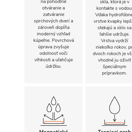
na pohodlné
skla, ktorá je v
otváranie a
kontakte s vodou
zatváranie
Vďaka hydrofóbne
sprchových dverí a
vrstve kvapky lepš
zároveň dopĺňa
stekajú a sklo sa
moderný vzhľad
ľahšie udržuje.
kúpeľne. Povrchová
Vrstva vydrží
úprava zvyšuje
niekoľko rokov, p
odolnosť voči
dvoch rokoch je vš
vlhkosti a uľahčuje
vhodné ju oživiť
údržbu.
špeciálnym
prípravkom.