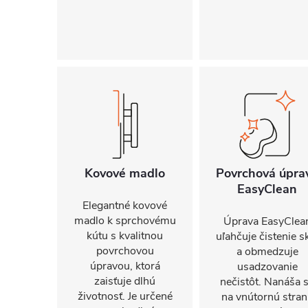
Kovové madlo
Povrchová úpra
EasyClean
Elegantné kovové
madlo k sprchovému
Úprava EasyClea
kútu s kvalitnou
uľahčuje čistenie s
povrchovou
a obmedzuje
úpravou, ktorá
usadzovanie
zaisťuje dlhú
nečistôt. Nanáša 
životnosť. Je určené
na vnútornú stra