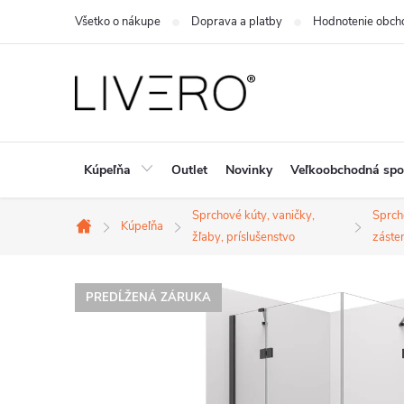
Prejsť
Všetko o nákupe
Doprava a platby
Hodnotenie obch
na
obsah
Kúpeľňa
Outlet
Novinky
Veľkoobchodná spo
Sprchové kúty, vaničky,
Sprch
Kúpeľňa
Domov
žľaby, príslušenstvo
záste
PREDĹŽENÁ ZÁRUKA