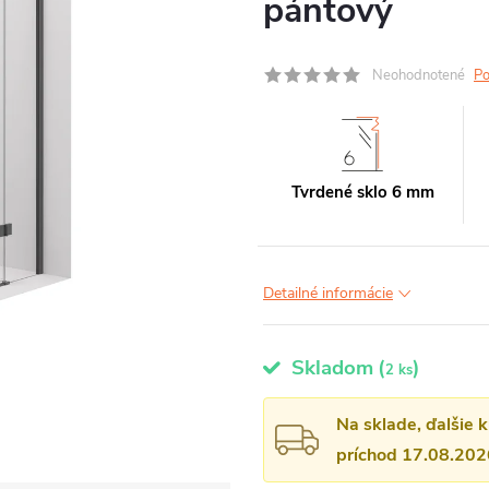
pántový
Neohodnotené
Po
Tvrdené sklo 6 mm
Detailné informácie
Skladom
(
)
2 ks
Na sklade, ďalšie 
príchod 17.08.202