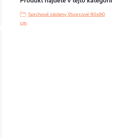
Produkt nájdete v tejto kategórii
Sprchové zásteny štvorcové 90x90
cm