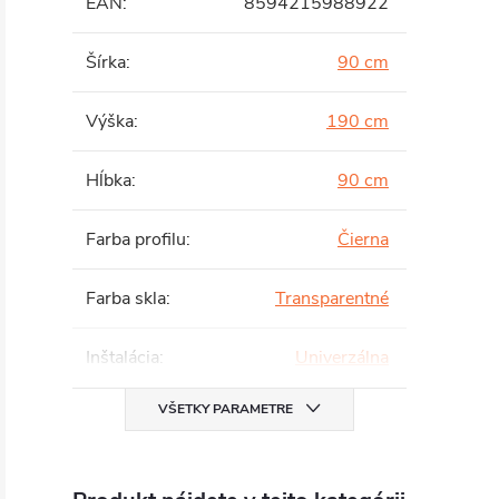
EAN
:
8594215988922
Šírka
:
90 cm
Výška
:
190 cm
Hĺbka
:
90 cm
Farba profilu
:
Čierna
Farba skla
:
Transparentné
Inštalácia
:
Univerzálna
VŠETKY PARAMETRE