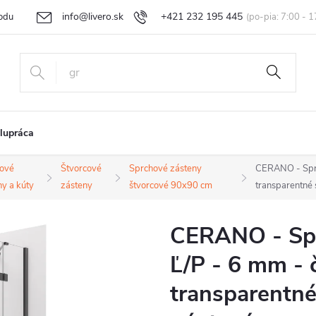
info@livero.sk
+421 232 195 445
odu
Vrátenie tovaru a reklamácia
Obchodné podmienky
Podmi
lupráca
ové
Štvorcové
Sprchové zásteny
CERANO - Sprc
ny a kúty
zásteny
štvorcové 90x90 cm
transparentné
CERANO - Spr
Ľ/P - 6 mm - 
transparentné