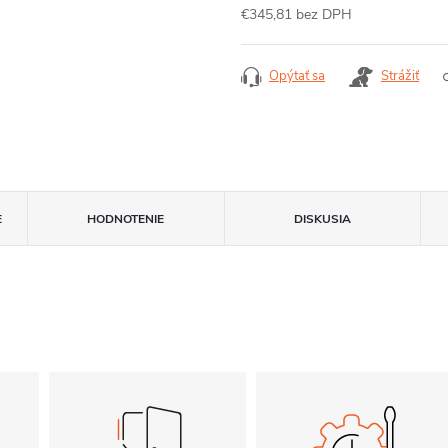
€345,81 bez DPH
Jednotková
cena:
Opýtať sa
Strážiť
E
HODNOTENIE
DISKUSIA