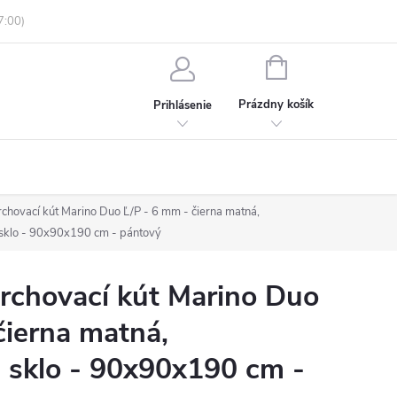
enky ochrany osobných údajov
Informácie o objednávke
NÁKUPNÝ
KOŠÍK
Prázdny košík
Prihlásenie
hovací kút Marino Duo Ľ/P - 6 mm - čierna matná,
 sklo - 90x90x190 cm - pántový
chovací kút Marino Duo
čierna matná,
 sklo - 90x90x190 cm -