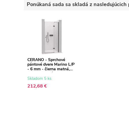
Ponúkaná sada sa skladá z nasledujúcich 
CERANO - Sprchové
pántové dvere Marino L/P
- 6 mm - čierna matná,
transparentné sklo -
90x190 cm
Skladom 5 ks
212,68 €