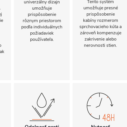
Tento systém
univerzálny dizajn
.
umožňuje presné
umožňuje
j
prispôsobenie
prispôsobenie
ie
kabíny rozmerom
rôznym priestorom
sprchovacieho kúta a
podľa individuálnych
zároveň kompenzuje
požiadaviek
zakrivenie alebo
používateľa.
o
nerovnosti stien.
ak