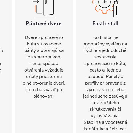
Pántové dvere
FastInstall
Dvere sprchového
FastInstall je
kúta sú osadené
montážny systém na
pánty a otvárajú sa
rýchle a jednoduché
iu
iba smerom von.
zostavenie
Tento spôsob
sprchovacieho kúta,
mu
otvárania vyžaduje
často aj jednou
t
určitý priestor na
osobou. Panely a
plné otvorenie dverí,
profily pripravené z
čo treba zvážiť pri
výroby sa do seba
plánovaní.
jednoducho zasúvajú
bez zložitého
skrutkovania či
vyrovnávania.
Stabilná a vodotesná
konštrukcia šetrí čas