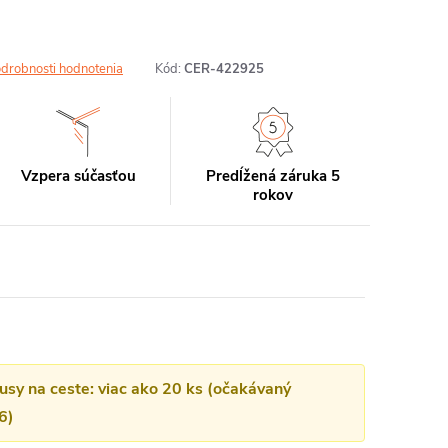
drobnosti hodnotenia
Kód:
CER-422925
Vzpera súčasťou
Predĺžená záruka 5
rokov
kusy na ceste: viac ako 20 ks (očakávaný
6)