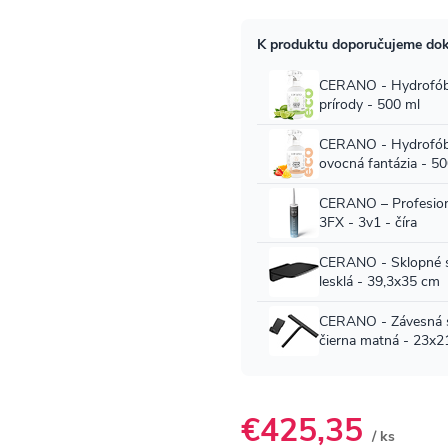
€425,35
/ ks