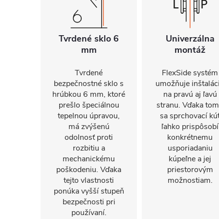
Tvrdené sklo 6
Univerzálna
mm
montáž
Tvrdené
FlexSide systém
bezpečnostné sklo s
umožňuje inštalác
hrúbkou 6 mm, ktoré
na pravú aj ľavú
prešlo špeciálnou
stranu. Vďaka to
tepelnou úpravou,
sa sprchovací kú
má zvýšenú
ľahko prispôsobí
odolnosť proti
konkrétnemu
rozbitiu a
usporiadaniu
mechanickému
kúpeľne a jej
poškodeniu. Vďaka
priestorovým
tejto vlastnosti
možnostiam.
ponúka vyšší stupeň
bezpečnosti pri
používaní.