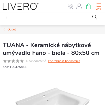
Prejsť
NÁKUPN
KOŠÍK
na
obsah
Outlet
TUANA - Keramické nábytkové
umývadlo Fano - biela - 80x50 cm
Neohodnotené
Podrobnosti hodnotenia
Kód:
TU-475856