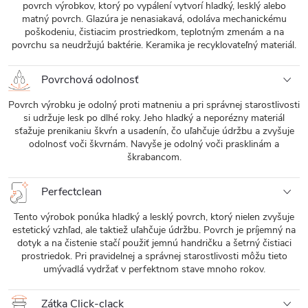
povrch výrobkov, ktorý po vypálení vytvorí hladký, lesklý alebo
matný povrch. Glazúra je nenasiakavá, odoláva mechanickému
poškodeniu, čistiacim prostriedkom, teplotným zmenám a na
povrchu sa neudržujú baktérie. Keramika je recyklovateľný materiál.
Povrchová odolnosť
Povrch výrobku je odolný proti matneniu a pri správnej starostlivosti
si udržuje lesk po dlhé roky. Jeho hladký a neporézny materiál
sťažuje prenikaniu škvŕn a usadenín, čo uľahčuje údržbu a zvyšuje
odolnosť voči škvrnám. Navyše je odolný voči prasklinám a
škrabancom.
Perfectclean
Tento výrobok ponúka hladký a lesklý povrch, ktorý nielen zvyšuje
estetický vzhľad, ale taktiež uľahčuje údržbu. Povrch je príjemný na
dotyk a na čistenie stačí použiť jemnú handričku a šetrný čistiaci
prostriedok. Pri pravidelnej a správnej starostlivosti môžu tieto
umývadlá vydržať v perfektnom stave mnoho rokov.
Zátka Click-clack