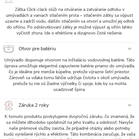
Zátka Click-clack slúži na otváranie a zatváranie odtoku v
umývadlách a vaniach stlačením prsta – stlačením zátky sa výpust
uzavrie a zadrží vodu, ďalším stlačením sa otvorí a umožní jej odtok
do sifónu. Po odskrutkovaní zátky je možné výpust aj sifón ľahko
vyčistiť zhora. Ide o efektívne a dizajnovo čisté riešenie.
Otvor pre batériu
Umývadlo disponuje otvorom na inštaláciu vodovodnej batérie. Táto
úprava umožňuje elegantné zapustenie batérie priamo do umývadla,
čo je ideálne pre menšie kúpeľne, pretože výrazne šetrí priestor.
Zároveň sa vďaka tomu ľahšie udržuje čistota v okolí umývadla,
pretože tu nie sú žiadne výčnelky či spoje, kde by sa mohla
usadzovať špina.
Záruka 2 roky
K tomuto produktu poskytujeme dvojročnú záruku, čo znamená, že
sa môžete dlhodobo spoľahnúť na jeho kvalitu a odolnosť. Navyše
naše prémiové služby zaistia, že prípadné otázky alebo potreby
budú vyriešené rýchlo a efektívne. Táto kombinácia zaručuje, že vaša